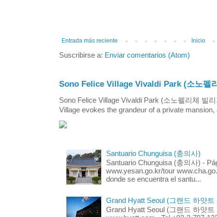
Entrada más reciente
Inicio
Suscribirse a:
Enviar comentarios (Atom)
Sono Felice Village Vivaldi Park
Sono Felice Village Vivaldi Park (소노펠리체 
Village evokes the grandeur of a private mansion, o
Santuario Chunguisa (충의사)
Santuario Chunguisa (충의사) - Pági
www.yesan.go.kr/tour www.cha.go.k
donde se encuentra el santu...
Grand Hyatt Seoul (그랜드 하얏트
Grand Hyatt Seoul (그랜드 하얏트 서울