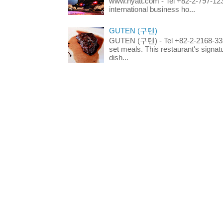
www.hyatt.com - Tel +82-2-797-123
international business ho...
GUTEN (구텐)
GUTEN (구텐) - Tel +82-2-2168-3336
set meals. This restaurant's signa
dish...