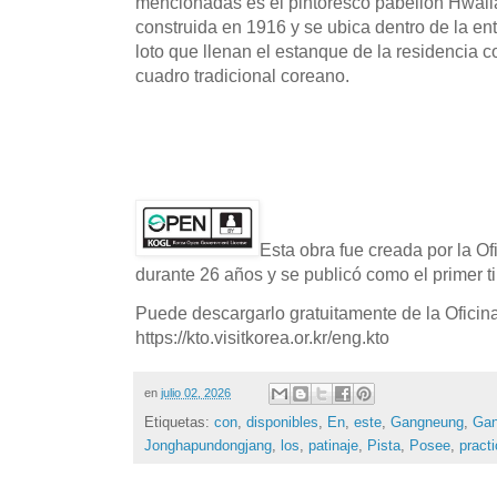
mencionadas es el pintoresco pabellón Hwalla
construida en 1916 y se ubica dentro de la ent
loto que llenan el estanque de la residencia 
cuadro tradicional coreano.
Esta obra fue creada por la O
durante 26 años y se publicó como el primer ti
Puede descargarlo gratuitamente de la Oficin
https://kto.visitkorea.or.kr/eng.kto
en
julio 02, 2026
Etiquetas:
con
,
disponibles
,
En
,
este
,
Gangneung
,
Ga
Jonghapundongjang
,
los
,
patinaje
,
Pista
,
Posee
,
practi