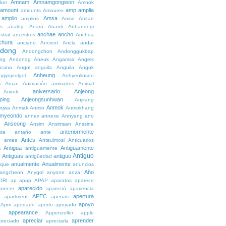
Amnam
Amnamgongwon
kor
Amnok
amount
amp
amplia
amounts
Amourex
amplio
Amsa
amplios
Amso
Amtae
s
analog
Anam
Ananti
Anbandegi
anchae
ancho
stral
ancestros
Anchoa
chura
anciano
Ancient
Ancla
andar
dong
Andongchon
Andonggukbap
ng
Andonog
Aneuk
Angamsa
Angels
icana
Angol
anguila
Anguila
Anguk
Anheung
ngyojeolgol
Anhyeolloseo
i
Anian
Animación
animados
Animal
aniversario
Anjeong
Anirok
ping
Anjeongsunhwan
Anjirang
Anmok
njwa
Anmak
Anmin
Anmokhang
myeondo
annex
annexe
Annyang
ano
Anseong
Ansim
Ansimsan
Anssine
anteriormente
nta
antaño
ante
Antes
e
antes
Anteulmosi
Anticuarios
a
Antigua
Antiguamente
antiguamente
Antiguo
Antiguas
antiguo
e
antigüedad
anualmente
Anualmente
ique
anuncios
Año
angcheon
Anygol
anyone
anza
ORI
ap
apap
APAP
aparatos
aparece
aparecido
arecer
apareció
apariencia
APEC
apertura
apartment
apenas
apoyo
Apm
apodado
apodo
apoyado
appearance
e
Appenzeller
apple
apreciar
aprender
preciado
apreciarla