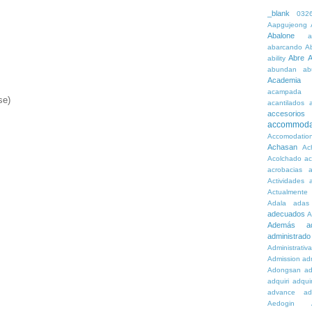
_blank
032
Aapgujeong
Abalone
a
abarcando
A
Abre
A
ability
abundan
ab
Academia
acampada
se)
acantilados
accesorios
accommoda
Accomodatio
Achasan
Ac
Acolchado
a
acrobacias
a
Actividades
a
Actualmente
Adala
adas
adecuados
A
Además
a
administrado
Administrativ
Admission
adn
Adongsan
ad
adquiri
adquir
advance
ad
Aedogin