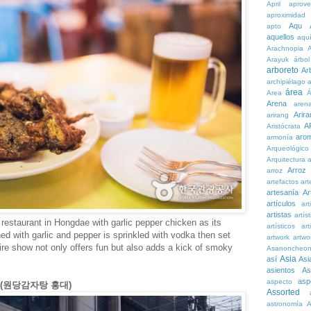
April
aprove
aproximidad
Aqu
apto
aquellos
aqu
Arachnopia
Arayuk
árbol
arboreto
Ar
archipiélago
a
área
Area
Á
Arena
aren
Arira
arirang
A
Aristócrata
aro
armonía
Arqueológico
Arquitectura
a
Arroz
arroz
artefactos
art
artesanía
Ar
artículos
arti
artistas
artís
restaurant in Hongdae with garlic pepper chicken as its
artísticos
art
ed with garlic and pepper is sprinkled with vodka then set
artwork
artwo
fire show not only offers fun but also adds a kick of smoky
Asanoncheo
Asia
así
Asi
asientos
As
asp
aspecto
dae(원당감자탕 홍대)
Assorted
astronomía
A