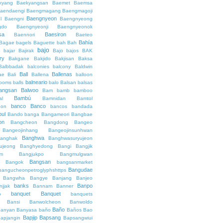
kyang
Baekyangsan
Baemet
Baemsa
aendaengi
Baengmagang
Baengmagoji
Baengnyeon
l
Baengni
Baengnyeong
gdo
Baengnyeonji
Baengnyeonok
sa
Baesiron
Baennori
Baeteo
Bahía
Bagae
bagels
Baguette
bah
Bah
bajo
o
bajar
Bajirak
Bajo
bajos
BAK
ry
Bakgane
Bakjido
Bakjisan
Baksa
Balbbadak
balconies
balcony
Baldwin
Ball
Ballenas
ae
Bali
Ballena
balloon
balneario
rooms
balls
balo
Balsan
balsas
angsan
Balwoo
Bam
bamb
bamboo
Bambú
al
Bamnidan
Bamtol
banco
Banco
eon
bancos
bandada
bul
Bando
banga
Bangameori
Bangbae
on
Bangcheon
Bangdong
Bangeo
Bangeojinhang
Bangeojinsunhwan
Banghwa
anghak
Banghwasuryujeon
ujeong
Banghyedong
Bangi
Bangjik
im
Bangjukpo
Bangmulgwan
Bangsan
Bangok
bangsanmarket
Bangudae
bangucheonpetroglyphshttps
Bangwha
Bangye
Banjang
Banjeo
banks
Banpo
njjak
Bannam
Banner
banquet
Banquet
o
banquets
Bansi
Banwolcheon
Banwoldo
Baño
anyan
Banyasa
baño
Baños
Bao
Bapjip
Bapsang
apjangin
Bapsangwiui