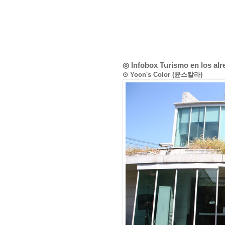
◎ Infobox Turismo en los al
⊙ Yoon's Color (윤스칼라)