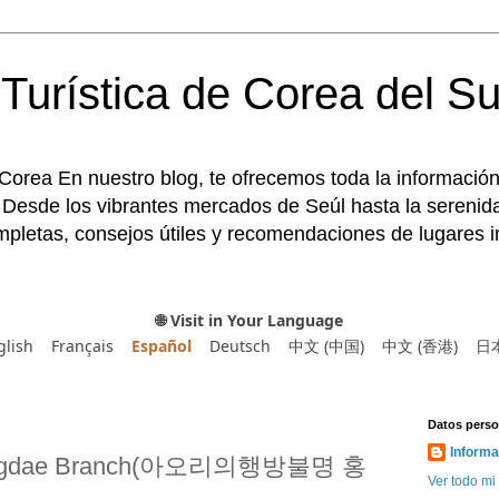
Turística de Corea del Su
 Corea En nuestro blog, te ofrecemos toda la información
 Desde los vibrantes mercados de Seúl hasta la serenida
pletas, consejos útiles y recomendaciones de lugares im
🌐 Visit in Your Language
glish
Français
Español
Deutsch
中文 (中国)
中文 (香港)
日
Datos perso
Informa
ongdae Branch(아오리의행방불명 홍
Ver todo mi 