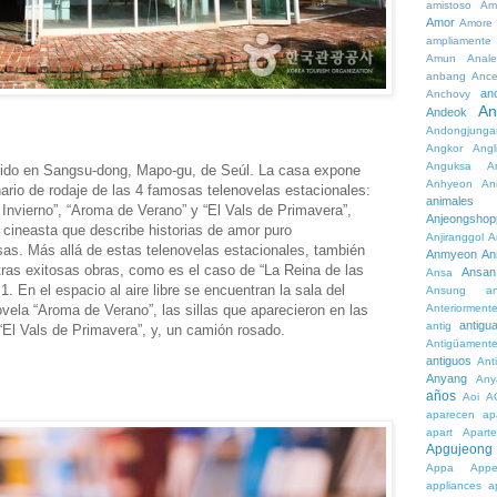
amistoso
Am
Amor
Amore
ampliamente
Amun
Anale
anbang
Ance
an
Anchovy
An
Andeok
Andongjunga
Angkor
Angl
Anguksa
A
cido en Sangsu-dong, Mapo-gu, de Seúl. La casa expone
Anhyeon
An
enario de rodaje de las 4 famosas telenovelas estacionales:
animales
Invierno”, “Aroma de Verano” y “El Vals de Primavera”,
Anjeongshop
l cineasta que describe historias de amor puro
Anjiranggol
A
s. Más allá de estas telenovelas estacionales, también
Anmyeon
An
tras exitosas obras, como es el caso de “La Reina de las
Ansan
Ansa
. En el espacio al aire libre se encuentran la sala del
Ansung
a
vela “Aroma de Verano”, las sillas que aparecieron en las
Anteriorment
antigu
antig
 “El Vals de Primavera”, y, un camión rosado.
Antigüament
antiguos
Ant
Anyang
Any
años
Aoi
A
aparecen
ap
apart
Aparte
Apgujeong
Appa
App
appliances
a