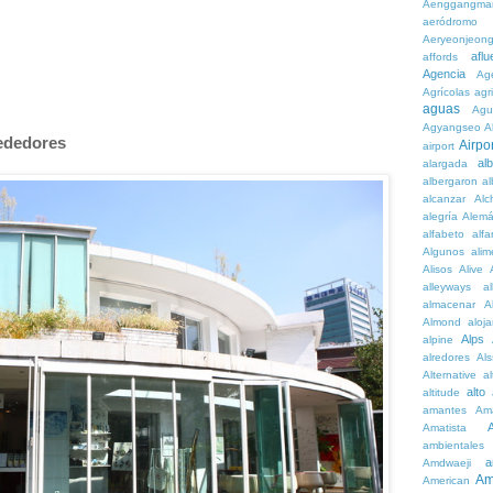
Aenggangma
aeródromo
Aeryeonjeon
aflu
affords
Agencia
Ag
Agrícolas
agr
aguas
Agu
Agyangseo
A
rededores
Airpor
airport
al
alargada
albergaron
a
alcanzar
Alc
alegría
Alem
alfabeto
alfa
Algunos
alim
Alisos
Alive
alleyways
al
almacenar
A
Almond
aloj
Alps
alpine
alredores
Al
Alternative
al
alto
altitude
amantes
Am
Amatista
ambientales
a
Amdwaeji
Am
American