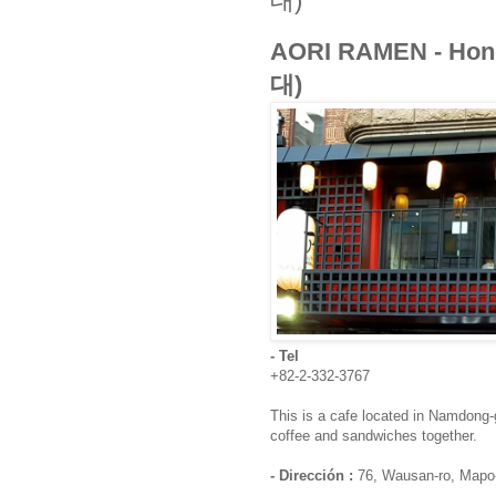
대)
AORI RAMEN - H
대)
- Tel
+82-2-332-3767
This is a cafe located in Namdong-
coffee and sandwiches together.
- Dirección :
76, Wausan-ro, Mapo