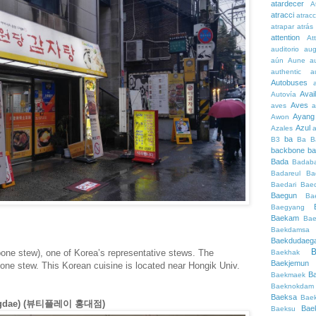
atardecer
A
atracci
atrac
atrapar
atrás
attention
At
auditorio
au
aún
Aune
a
authentic
a
Autobuses
Avai
Autovía
Aves
aves
a
Ayang
Awon
Azul
Azales
ba
B3
Ba
B
backbone
ba
Bada
Badaba
Badareul
Ba
Baedari
Bae
Baegun
Ba
Baegyang
Baekam
Bae
Baekdamsa
Baekdudaeg
B
one stew), one of Korea’s representative stews. The
Baekhak
Baekjemun
one stew. This Korean cuisine is located near Hongik Univ.
B
Baekmaek
Baeknokdam
Baeksa
Bae
Hongdae) (뷰티플레이 홍대점)
Bae
Baeksu