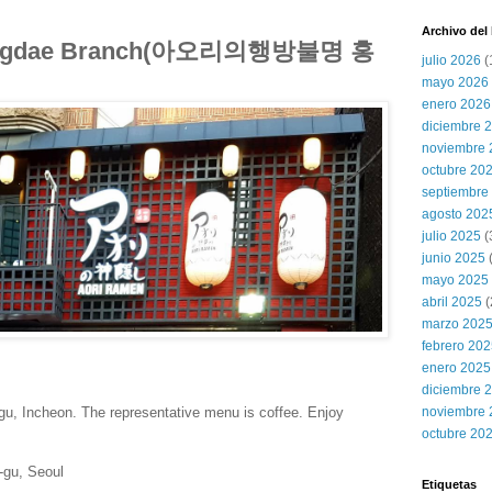
Archivo del
ongdae Branch(아오리의행방불명 홍
julio 2026
(
mayo 2026
enero 2026
diciembre 
noviembre 
octubre 20
septiembre
agosto 202
julio 2025
(
junio 2025
mayo 2025
abril 2025
(
marzo 202
febrero 20
enero 2025
diciembre 
gu, Incheon. The representative menu is coffee. Enjoy
noviembre 
octubre 20
-gu, Seoul
Etiquetas