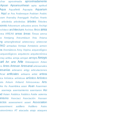
aproximadamente
char
aproximada
Apsan
Apsansunhwan
apta
aptitud
Aqua
Aquarium
Aquafield
Aquapia
Aquí
í
ar
Ara
Arabesque
Arabian
Arabic
Aram
Aranaby
Aranggak
Arañas
Arario
árboles
arboleda
arboledas
Árboles
boreto
Arboretum
arbustos
arces
Archipi
area
architecture
Arco
rchitect
Archivo
areas
áreas
rea
AREA6
Áreas
arena
as
Aretjang
Areumdaun
Aria
Ariana
ng
arirangfestival
aristocracy
aristocrat
RKO
armadas
Armiae
Armisticio
armon
ma
Aromáticos
Aroy
Arpina
arqueológico
arqueológicos
arquitecto
arquitectónica
Arroyo
arroyo
rray
arriba
arroja
arrojan
art
Arte
Art
arte
Arteaspoon
Artee
Artes
Artesan
Artesanal
es
artesanales
tesanías
artesano
artgy
articulaciones
artificiales
artista
ficial
artisans
artist
artístico
Artístico
tica
Artística
artísticas
Arts
ists
Artium
Artland
Artnouveau
Asan
rks
As
Asamblea
asan
Asanman
Asi
n
asemeja
asentamiento
asentaron
ad
Asian
Asiática
Asiático
Aside
asienta
imismo
Asociaci
Asociación
Asosan
ectos
Association
assessment
asset
assortment
astillero
Astillero
Astro
stronómico
AT
atacada
atajo
ataques