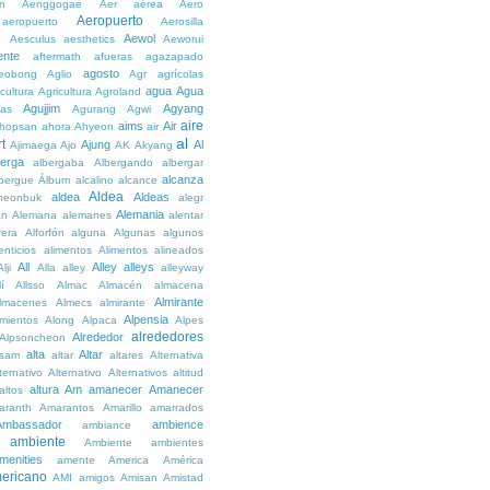
n
Aenggogae
Aer
aérea
Aero
Aeropuerto
aeropuerto
Aerosilla
Aewol
g
Aesculus
aesthetics
Aeworui
ente
aftermath
afueras
agazapado
agosto
eobong
Aglio
Agr
agrícolas
agua
Agua
icultura
Agricultura
Agroland
Agujjim
Agyang
as
Agurang
Agwi
aire
aims
Air
hopsan
ahora
Ahyeon
air
al
t
Ajung
Al
Ajimaega
Ajo
AK
Akyang
berga
albergaba
Albergando
albergar
alcanza
lbergue
Álbum
alcalino
alcance
Aldea
aldea
Aldeas
heonbuk
alegr
Alemania
án
Alemana
alemanes
alentar
rera
Alforfón
alguna
Algunas
algunos
enticios
alimentos
Alimentos
alineados
All
Alley
alleys
Alji
Alla
alley
alleyway
lí
Allsso
Almac
Almacén
almacena
Almirante
lmacenes
Almecs
almirante
Alpensia
amientos
Along
Alpaca
Alpes
alrededores
Alrededor
Alpsoncheon
alta
Altar
ssam
altar
altares
Alternativa
ternativo
Alternativo
Alternativos
altitud
altura
Am
amanecer
Amanecer
altos
aranth
Amarantos
Amarillo
amarrados
Ambassador
ambience
ambiance
ambiente
Ambiente
ambientes
menities
amente
America
América
ericano
AMI
amigos
Amisan
Amistad