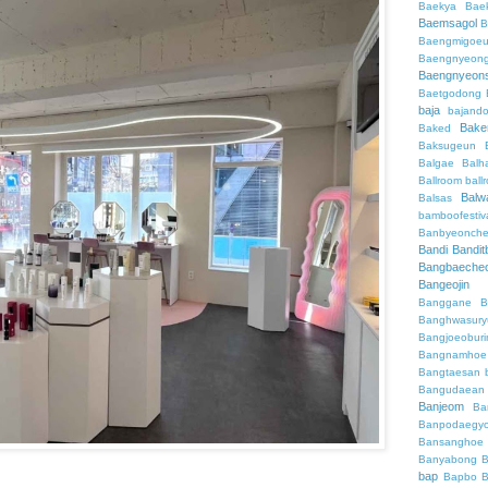
Baekya
Bae
Baemsagol
B
Baengmigoeu
Baengnyeon
Baengnyeon
Baetgodong
baja
bajand
Bake
Baked
Baksugeun
Balgae
Balh
Ballroom
ball
Balw
Balsas
bamboofestiv
Banbyeonch
Bandi
Bandit
Bangbaeche
Bangeojin
Banggane
B
Banghwasury
Bangjoeobur
Bangnamhoe
Bangtaesan
Bangudaean
Banjeom
Ba
Banpodaegy
Bansanghoe
Banyabong
B
bap
Bapbo
B