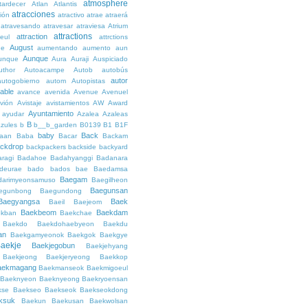
atmosphere
tardecer
Atlan
Atlantis
atracciones
ción
atractivo
atrae
atraerá
atravesando
atravesar
atraviesa
Atrium
attractions
attraction
teul
attrctions
August
ge
aumentando
aumento
aun
Aunque
unque
Aura
Auraji
Auspiciado
uthor
Autoacampe
Autob
autobús
autor
autogobierno
autom
Autopistas
lable
avance
avenida
Avenue
Avenuel
vión
Avistaje
avistamientos
AW
Award
Ayuntamiento
ayudar
Azalea
Azaleas
B
azules
b
b__b_garden
B0139
B1
B1F
baby
Back
aan
Baba
Bacar
Backam
ckdrop
backpackers
backside
backyard
ragi
Badahoe
Badahyanggi
Badanara
deurae
bado
bados
bae
Baedamsa
Baegam
darimyeonsamuso
Baegilheon
Baegunsan
egunbong
Baegundong
Baegyangsa
Baek
Baeil
Baejeom
Baekbeom
Baekdam
kban
Baekchae
Baekdo
Baekdohaebyeon
Baekdu
an
Baekgamyeonok
Baekgok
Baekgye
aekje
Baekjegobun
Baekjehyang
Baekjeong
Baekjeryeong
Baekkop
aekmagang
Baekmanseok
Baekmigoeul
Baeknyeon
Baeknyeong
Baekryoensan
kse
Baekseo
Baekseok
Baekseokdong
ksuk
Baekun
Baekusan
Baekwolsan