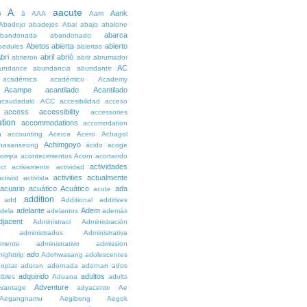
A
aacute
Aank
6
à
AAA
Aam
Abadejo
abadejos
Abai
abajo
abalone
abarca
bandonada
abandonado
Abetos
abierta
abierto
bedules
abiertas
bri
abril
abrió
abrieron
abrir
abrumador
AC
undance
abundancia
abundante
académica
académico
Academy
Acampe
acantilado
Acantilado
acaudadalo
ACC
accesibilidad
acceso
access
accessibility
accessories
tion
accommodations
accomodation
n
accounting
Acerca
Acero
Achagol
Achimgoyo
hasanseong
ácido
acoge
compa
acontecimientos
Acorn
acortando
actividades
ct
activamente
actividad
activities
actualmente
ctivist
activista
acuario
acuático
Acuático
ada
acute
addition
add
Additional
additives
adelante
Adem
dela
adelantos
además
djacent
Administraci
Administración
administrados
Administrativa
amente
administrativo
admission
ado
ighttrip
Adohwasang
adolescentes
optar
adoran
adornada
adornan
ados
adquirido
adultos
ibles
Aduana
adults
Adventure
vantage
adyacente
Ae
Aegangnamu
Aegibong
Aegok