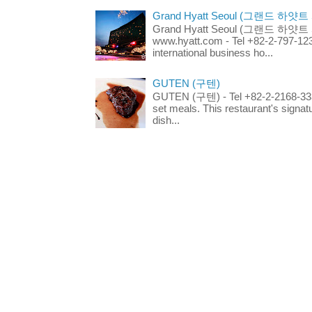
Grand Hyatt Seoul (그랜드 하얏트
Grand Hyatt Seoul (그랜드 하얏트 서울
www.hyatt.com - Tel +82-2-797-123
international business ho...
GUTEN (구텐)
GUTEN (구텐) - Tel +82-2-2168-3336
set meals. This restaurant's signa
dish...