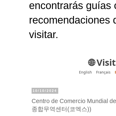
encontrarás guías 
recomendaciones d
visitar.
🌐 Vis
English
Français
10/10/2024
Centro de Comercio Mundial 
종합무역센터(코엑스))