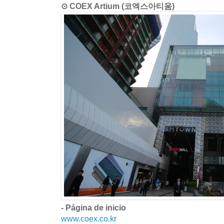
⊙ COEX Artium (코엑스아티움)
- Página de inicio
www.coex.co.kr