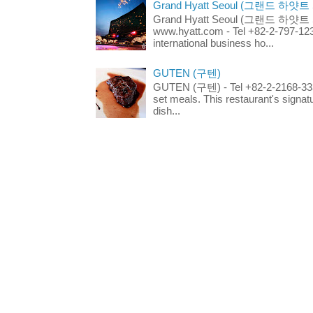
Grand Hyatt Seoul (그랜드 하얏트
Grand Hyatt Seoul (그랜드 하얏트 서울
www.hyatt.com - Tel +82-2-797-123
international business ho...
GUTEN (구텐)
GUTEN (구텐) - Tel +82-2-2168-3336
set meals. This restaurant's signa
dish...