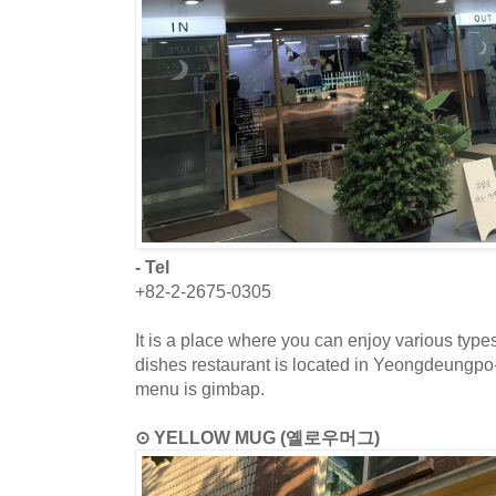
- Tel
+82-2-2675-0305
It is a place where you can enjoy various typ
dishes restaurant is located in Yeongdeungp
menu is gimbap.
⊙ YELLOW MUG (옐로우머그)