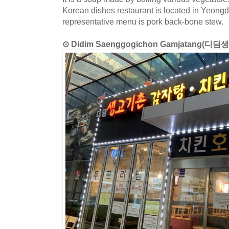
Korean dishes restaurant is located in Yeong
representative menu is pork back-bone stew.
⊙ Didim Saenggogichon Gamjatang(