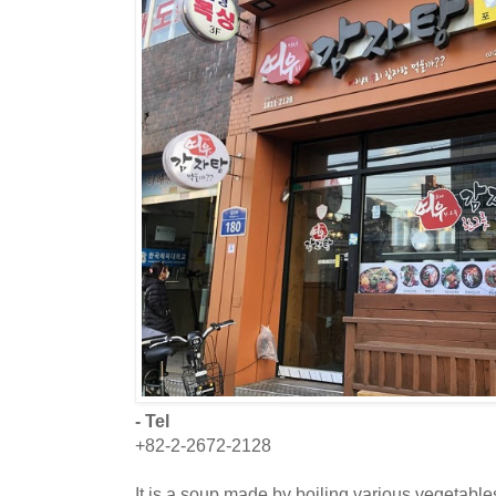
- Tel
+82-2-2672-2128
It is a soup made by boiling various vegetabl