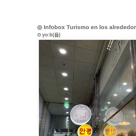
◎ Infobox Turismo en los alrededo
⊙ yo:b(욥)