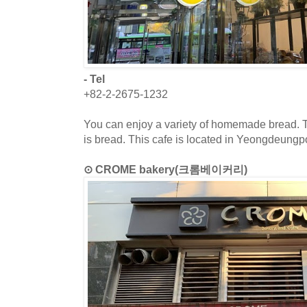
- Tel
+82-2-2675-1232
You can enjoy a variety of homemade bread. T
is bread. This cafe is located in Yeongdeungp
⊙ CROME bakery(크롬베이커리)