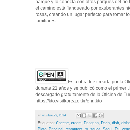
parque y lo conecta con otros parques del r
el camino está flanqueado por exuberantes h
rosas, creando un lugar perfecto para tomar fo
familiares.
Esta obra fue creada por la O
durante 21 años y se publicó como el primer t
descargarlo gratuitamente de la Oficina de T
https://kto.visitkorea.or.kr/eng.kto
en
octubre 22, 2024
Etiquetas:
Cheese
,
cream
,
Dangsan
,
Darin
,
dish
,
dish
Plato
,
Principal
,
restaurant
,
ro
,
sauce
,
Seoul
,
Tel
,
vege