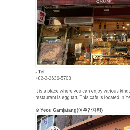
- Tel
+82-2-2636-5703
It is a place where you can enjoy various kind
restaurant is egg tart. This cafe is located i
⊙ Yeou Gamjatang(여우감자탕)