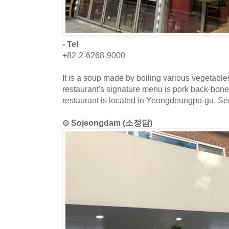
- Tel
+82-2-6268-9000
It is a soup made by boiling various vegetabl
restaurant's signature menu is pork back-bon
restaurant is located in Yeongdeungpo-gu, Se
⊙ Sojeongdam (소정담)