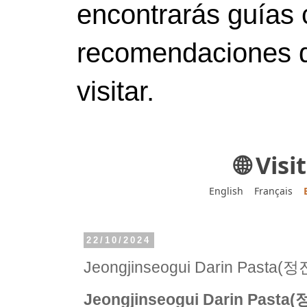
encontrarás guías 
recomendaciones d
visitar.
🌐 Vis
English
Français
22/10/2024
Jeongjinseogui Darin Pa
Jeongjinseogui Darin Pa