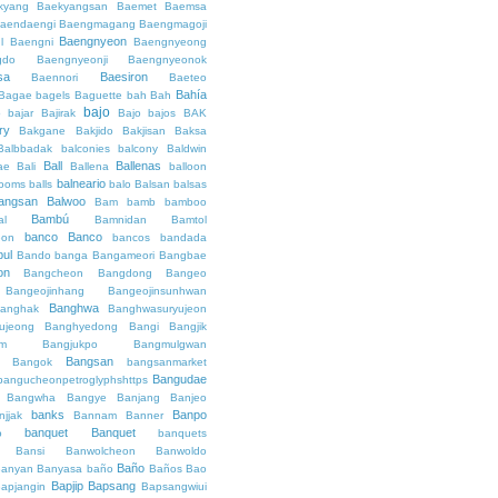
kyang
Baekyangsan
Baemet
Baemsa
aendaengi
Baengmagang
Baengmagoji
Baengnyeon
l
Baengni
Baengnyeong
gdo
Baengnyeonji
Baengnyeonok
sa
Baesiron
Baennori
Baeteo
Bahía
Bagae
bagels
Baguette
bah
Bah
bajo
o
bajar
Bajirak
Bajo
bajos
BAK
ry
Bakgane
Bakjido
Bakjisan
Baksa
Balbbadak
balconies
balcony
Baldwin
Ball
Ballenas
ae
Bali
Ballena
balloon
balneario
rooms
balls
balo
Balsan
balsas
angsan
Balwoo
Bam
bamb
bamboo
Bambú
al
Bamnidan
Bamtol
banco
Banco
eon
bancos
bandada
bul
Bando
banga
Bangameori
Bangbae
on
Bangcheon
Bangdong
Bangeo
Bangeojinhang
Bangeojinsunhwan
Banghwa
anghak
Banghwasuryujeon
ujeong
Banghyedong
Bangi
Bangjik
im
Bangjukpo
Bangmulgwan
Bangsan
Bangok
bangsanmarket
Bangudae
bangucheonpetroglyphshttps
Bangwha
Bangye
Banjang
Banjeo
banks
Banpo
njjak
Bannam
Banner
banquet
Banquet
o
banquets
Bansi
Banwolcheon
Banwoldo
Baño
anyan
Banyasa
baño
Baños
Bao
Bapjip
Bapsang
apjangin
Bapsangwiui