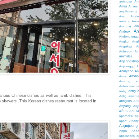
amistoso
Am
Amor
Amore
ampliamente
Amun
Anale
anbang
Ance
an
Anchovy
An
Andeok
Andongjunga
Angkor
Angl
Anguksa
A
Anhyeon
An
animales
Anjeongshop
Anjiranggol
A
Anmyeon
An
Ansan
Ansa
Ansung
a
Anteriorment
antigu
antig
various Chinese dishes as well as lamb dishes. This
Antigüament
b skewers. This Korean dishes restaurant is located in
antiguos
Ant
Anyang
Any
años
Aoi
A
aparecen
ap
apart
Aparte
Apgujeong
Appa
App
appliances
a