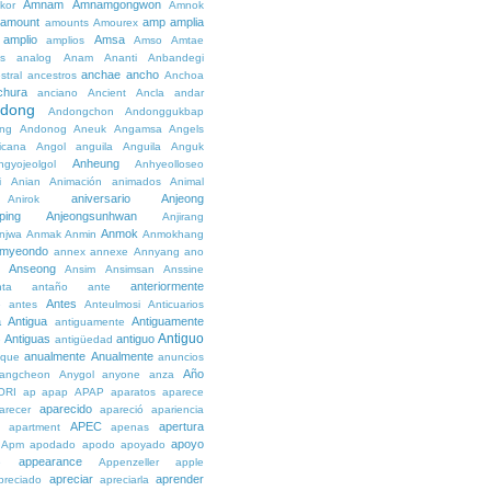
Amnam
Amnamgongwon
kor
Amnok
amount
amp
amplia
amounts
Amourex
amplio
Amsa
amplios
Amso
Amtae
s
analog
Anam
Ananti
Anbandegi
anchae
ancho
stral
ancestros
Anchoa
chura
anciano
Ancient
Ancla
andar
dong
Andongchon
Andonggukbap
ng
Andonog
Aneuk
Angamsa
Angels
icana
Angol
anguila
Anguila
Anguk
Anheung
ngyojeolgol
Anhyeolloseo
i
Anian
Animación
animados
Animal
aniversario
Anjeong
Anirok
ping
Anjeongsunhwan
Anjirang
Anmok
njwa
Anmak
Anmin
Anmokhang
myeondo
annex
annexe
Annyang
ano
Anseong
Ansim
Ansimsan
Anssine
anteriormente
nta
antaño
ante
Antes
e
antes
Anteulmosi
Anticuarios
a
Antigua
Antiguamente
antiguamente
Antiguo
Antiguas
antiguo
e
antigüedad
anualmente
Anualmente
ique
anuncios
Año
angcheon
Anygol
anyone
anza
ORI
ap
apap
APAP
aparatos
aparece
aparecido
arecer
apareció
apariencia
APEC
apertura
apartment
apenas
apoyo
Apm
apodado
apodo
apoyado
appearance
e
Appenzeller
apple
apreciar
aprender
preciado
apreciarla