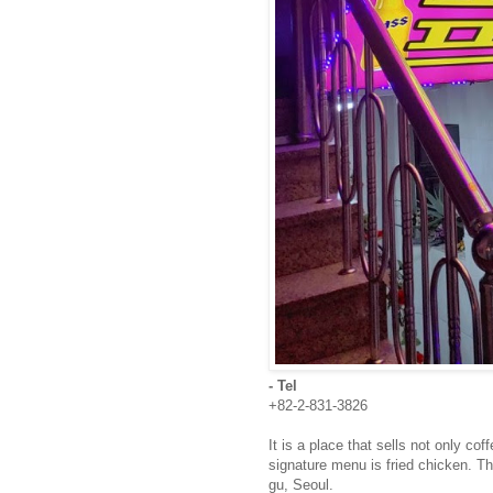
- Tel
+82-2-831-3826
It is a place that sells not only cof
signature menu is fried chicken. T
gu, Seoul.