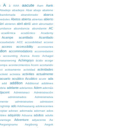
A
aacute
Aank
6
à
AAA
Aam
Abadejo
abadejos
Abai
abajo
abalone
abarca
bandonada
abandonado
Abetos
abierta
abierto
bedules
abiertas
bri
abril
abrió
abrieron
abrir
abrumador
AC
undance
abundancia
abundante
académica
académico
Academy
Acampe
acantilado
Acantilado
acaudadalo
ACC
accesibilidad
acceso
access
accessibility
accessories
tion
accommodations
accomodation
n
accounting
Acerca
Acero
Achagol
Achimgoyo
hasanseong
ácido
acoge
compa
acontecimientos
Acorn
acortando
actividades
ct
activamente
actividad
activities
actualmente
ctivist
activista
acuario
acuático
Acuático
ada
acute
addition
add
Additional
additives
adelante
Adem
dela
adelantos
además
djacent
Administraci
Administración
administrados
Administrativa
amente
administrativo
admission
ado
ighttrip
Adohwasang
adolescentes
optar
adoran
adornada
adornan
ados
adquirido
adultos
ibles
Aduana
adults
Adventure
vantage
adyacente
Ae
Aegangnamu
Aegibong
Aegok