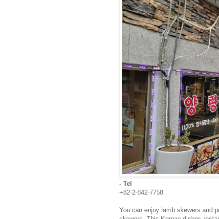
- Tel
+82-2-842-7758
You can enjoy lamb skewers and pr
skewers. This Korean dishes restau