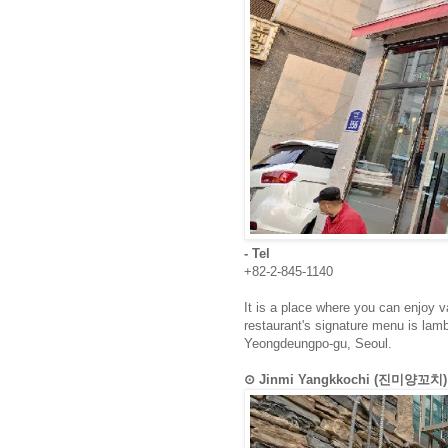
- Tel
+82-2-845-1140
It is a place where you can enjoy 
restaurant's signature menu is lam
Yeongdeungpo-gu, Seoul.
⊙ Jinmi Yangkkochi (진미양꼬치)