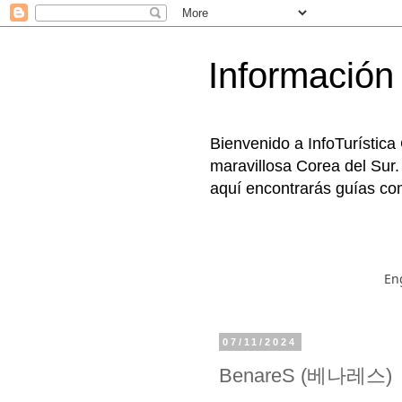
Información 
Bienvenido a InfoTurística
maravillosa Corea del Sur.
aquí encontrarás guías com
En
07/11/2024
BenareS (베나레스)