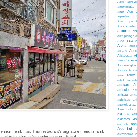
April
aprove
aproximidad
Aqu
apto
aquellos
aqu
Arachnopia
Arayuk
árbol
arboreto
Ar
archipiélago
a
área
Area
Á
Arena
aren
Arira
arirang
A
Aristócrata
aro
armonía
Arqueológico
Arquitectura
a
Arroz
arroz
artefactos
art
artesanía
Ar
artículos
arti
artistas
artís
artísticos
art
artwork
artwo
Asanoncheo
Asia
así
Asi
asientos
As
asp
aspecto
Assorted
emium lamb ribs. This restaurant's signature menu is lamb
astronomía
A
rant is located in Yeongdeungpo-gu, Seoul.