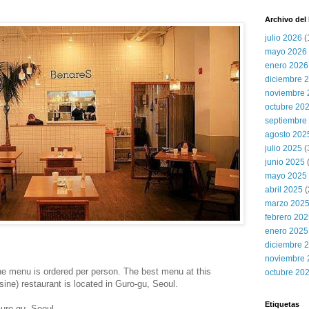
Archivo del
julio 2026
(
mayo 2026
enero 2026
diciembre 
noviembre 
octubre 20
septiembre
agosto 202
julio 2025
(
junio 2025
mayo 2025
abril 2025
(
marzo 202
febrero 20
enero 2025
diciembre 
noviembre 
ne menu is ordered per person. The best menu at this
octubre 20
isine) restaurant is located in Guro-gu, Seoul.
Etiquetas
 Guro-gu, Seoul