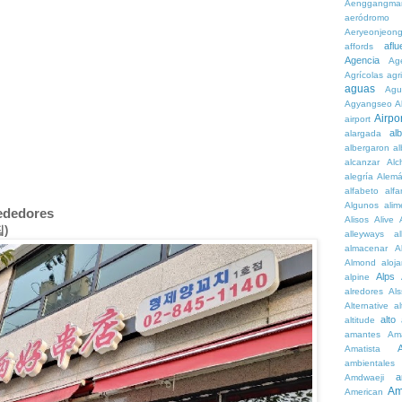
Aenggangma
aeródromo
Aeryeonjeon
aflu
affords
Agencia
Ag
Agrícolas
agr
aguas
Agu
Agyangseo
A
Airpor
airport
al
alargada
albergaron
a
alcanzar
Alc
alegría
Alem
alfabeto
alfa
Algunos
alim
rededores
Alisos
Alive
집)
alleyways
al
almacenar
A
Almond
aloj
Alps
alpine
alredores
Al
Alternative
al
alto
altitude
amantes
Am
Amatista
ambientales
a
Amdwaeji
Am
American