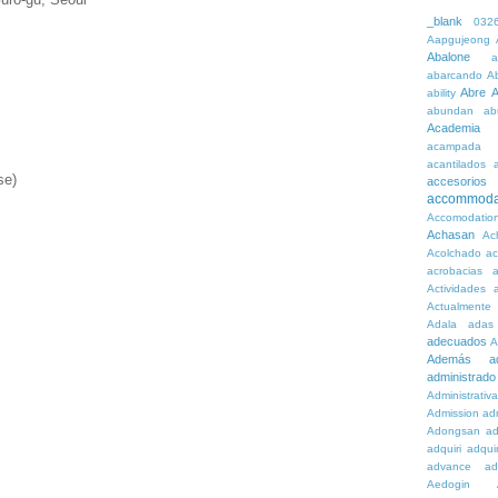
_blank
032
Aapgujeong
Abalone
a
abarcando
A
Abre
A
ability
abundan
ab
Academia
acampada
acantilados
se)
accesorios
accommoda
Accomodatio
Achasan
Ac
Acolchado
a
acrobacias
a
Actividades
a
Actualmente
Adala
adas
adecuados
A
Además
a
administrado
Administrativ
Admission
adn
Adongsan
ad
adquiri
adquir
advance
ad
Aedogin