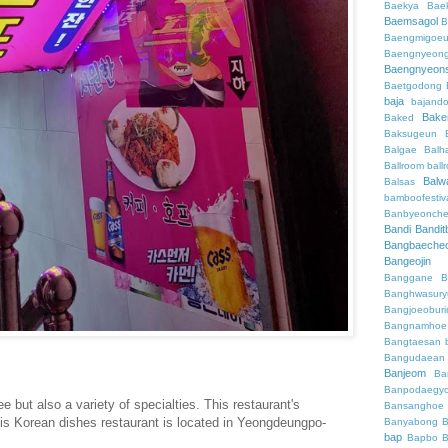
Baekya
Bae
Baemsagol
B
Baengmigoeu
Baengnyeon
Baengnyeon
Baetgodong
baja
bajand
Bake
Baked
Baksugeun
Balgae
Balh
Ballroom
ball
Balw
Balsas
bamboofestiv
Banbyeonch
Bandi
Bandit
Bangbaeche
Bangeojin
Banggane
B
Banghwasury
Bangjoeobur
Bangnamhoe
Bangtaesan
Bangudaean
Banjeom
Ba
Banpodaegy
fee but also a variety of specialties. This restaurant's
Bansanghoe
his Korean dishes restaurant is located in Yeongdeungpo-
Banyabong
B
bap
Bapbo
B