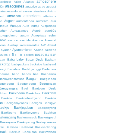
atmosphere
tardecer
Atlan
Atlantis
atracciones
ción
atractivo
atrae
atraerá
atravesando
atravesar
atraviesa
Atrium
attractions
attraction
teul
attrctions
August
ge
aumentando
aumento
aun
Aunque
unque
Aura
Auraji
Auspiciado
uthor
Autoacampe
Autob
autobús
autor
autogobierno
autom
Autopistas
lable
avance
avenida
Avenue
Avenuel
vión
Avistaje
avistamientos
AW
Award
Ayuntamiento
ayudar
Azalea
Azaleas
B
azules
b
b__b_garden
B0139
B1
B1F
baby
Back
aan
Baba
Bacar
Backam
ckdrop
backpackers
backside
backyard
ragi
Badahoe
Badahyanggi
Badanara
deurae
bado
bados
bae
Baedamsa
Baegam
darimyeonsamuso
Baegilheon
Baegunsan
egunbong
Baegundong
Baegyangsa
Baek
Baeil
Baejeom
Baekbeom
Baekdam
kban
Baekchae
Baekdo
Baekdohaebyeon
Baekdu
an
Baekgamyeonok
Baekgok
Baekgye
aekje
Baekjegobun
Baekjehyang
Baekjeong
Baekjeryeong
Baekkop
aekmagang
Baekmanseok
Baekmigoeul
Baeknyeon
Baeknyeong
Baekryoensan
kse
Baekseo
Baekseok
Baekseokdong
ksuk
Baekun
Baekusan
Baekwolsan