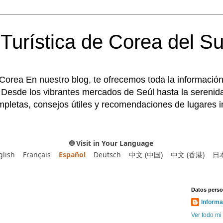
Turística de Corea del Su
 Corea En nuestro blog, te ofrecemos toda la información
 Desde los vibrantes mercados de Seúl hasta la serenida
pletas, consejos útiles y recomendaciones de lugares im
🌐 Visit in Your Language
glish
Français
Español
Deutsch
中文 (中国)
中文 (香港)
日
Datos perso
Informa
Ver todo mi 