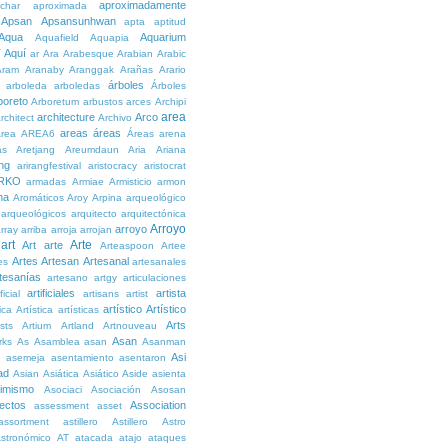
aproximadamente
char
aproximada
Apsan
Apsansunhwan
apta
aptitud
Aqua
Aquarium
Aquafield
Aquapia
Aquí
í
ar
Ara
Arabesque
Arabian
Arabic
Aram
Aranaby
Aranggak
Arañas
Arario
árboles
arboleda
arboledas
Árboles
boreto
Arboretum
arbustos
arces
Archipi
area
architecture
Arco
rchitect
Archivo
areas
áreas
rea
AREA6
Áreas
arena
as
Aretjang
Areumdaun
Aria
Ariana
ng
arirangfestival
aristocracy
aristocrat
RKO
armadas
Armiae
Armisticio
armon
ma
Aromáticos
Aroy
Arpina
arqueológico
arqueológicos
arquitecto
arquitectónica
Arroyo
arroyo
rray
arriba
arroja
arrojan
art
Arte
Art
arte
Arteaspoon
Artee
Artes
Artesan
Artesanal
es
artesanales
tesanías
artesano
artgy
articulaciones
artificiales
artista
ficial
artisans
artist
artístico
Artístico
tica
Artística
artísticas
Arts
ists
Artium
Artland
Artnouveau
Asan
rks
As
Asamblea
asan
Asanman
Asi
n
asemeja
asentamiento
asentaron
ad
Asian
Asiática
Asiático
Aside
asienta
imismo
Asociaci
Asociación
Asosan
ectos
Association
assessment
asset
assortment
astillero
Astillero
Astro
stronómico
AT
atacada
atajo
ataques