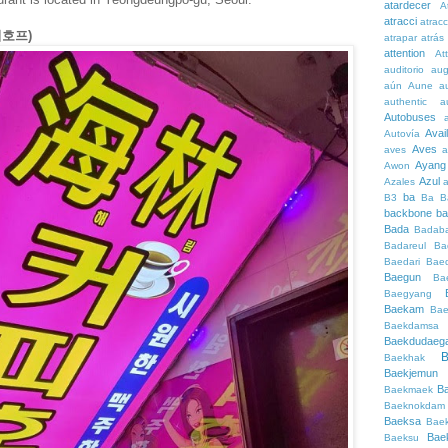
atardecer
A
atracci
atrac
커피호프)
atrapar
atrás
attention
At
auditorio
au
aún
Aune
a
authentic
a
Autobuses
Avai
Autovía
Aves
aves
a
Ayang
Awon
Azul
Azales
ba
B3
Ba
B
backbone
ba
Bada
Badaba
Badareul
Ba
Baedari
Bae
Baegun
Ba
Baegyang
Baekam
Bae
Baekdamsa
Baekdudaeg
B
Baekhak
Baekjemun
B
Baekmaek
Baeknokdam
Baeksa
Bae
Bae
Baeksu