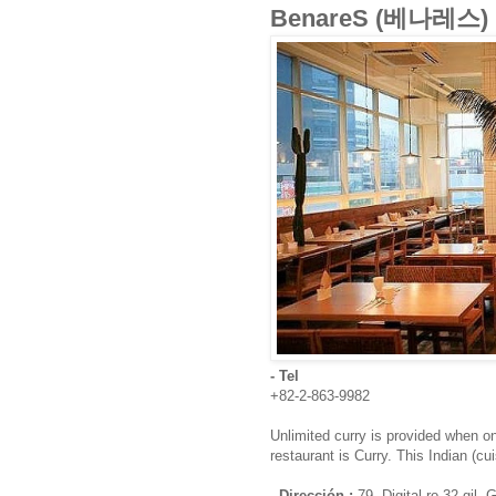
BenareS (베나레스)
- Tel
+82-2-863-9982
Unlimited curry is provided when o
restaurant is Curry. This Indian (cu
- Dirección :
79, Digital-ro 32-gil,