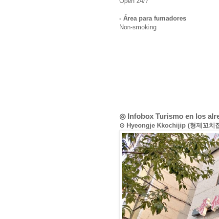
Open 24/7
- Área para fumadores
Non-smoking
◎ Infobox Turismo en los al
⊙ Hyeongje Kkochijip (형제꼬치