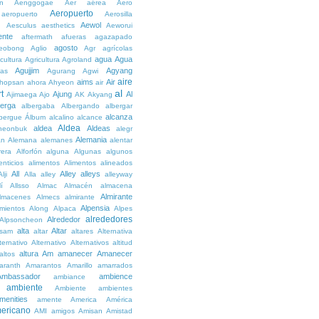
n
Aenggogae
Aer
aérea
Aero
Aeropuerto
aeropuerto
Aerosilla
Aewol
g
Aesculus
aesthetics
Aeworui
ente
aftermath
afueras
agazapado
agosto
eobong
Aglio
Agr
agrícolas
agua
Agua
icultura
Agricultura
Agroland
Agujjim
Agyang
as
Agurang
Agwi
aire
aims
Air
hopsan
ahora
Ahyeon
air
al
t
Ajung
Al
Ajimaega
Ajo
AK
Akyang
berga
albergaba
Albergando
albergar
alcanza
lbergue
Álbum
alcalino
alcance
Aldea
aldea
Aldeas
heonbuk
alegr
Alemania
án
Alemana
alemanes
alentar
rera
Alforfón
alguna
Algunas
algunos
enticios
alimentos
Alimentos
alineados
All
Alley
alleys
Alji
Alla
alley
alleyway
lí
Allsso
Almac
Almacén
almacena
Almirante
lmacenes
Almecs
almirante
Alpensia
amientos
Along
Alpaca
Alpes
alrededores
Alrededor
Alpsoncheon
alta
Altar
ssam
altar
altares
Alternativa
ternativo
Alternativo
Alternativos
altitud
altura
Am
amanecer
Amanecer
altos
aranth
Amarantos
Amarillo
amarrados
Ambassador
ambience
ambiance
ambiente
Ambiente
ambientes
menities
amente
America
América
ericano
AMI
amigos
Amisan
Amistad