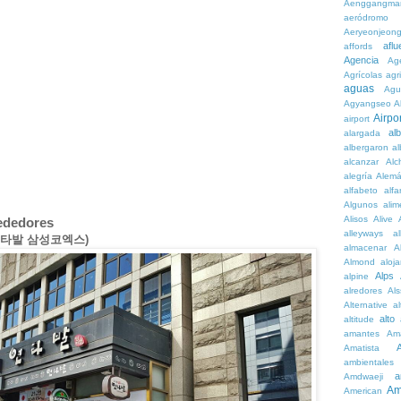
Aenggangma
aeródromo
Aeryeonjeon
aflu
affords
Agencia
Ag
Agrícolas
agr
aguas
Agu
Agyangseo
A
Airpor
airport
al
alargada
albergaron
a
alcanzar
Alc
alegría
Alem
alfabeto
alfa
Algunos
alim
Alisos
Alive
rededores
alleyways
al
X(연타발 삼성코엑스)
almacenar
A
Almond
aloj
Alps
alpine
alredores
Al
Alternative
al
alto
altitude
amantes
Am
Amatista
ambientales
a
Amdwaeji
Am
American