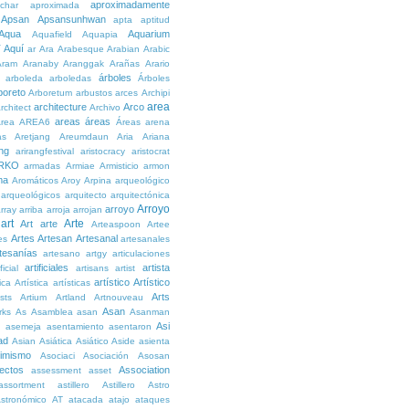
aproximadamente
char
aproximada
Apsan
Apsansunhwan
apta
aptitud
Aqua
Aquarium
Aquafield
Aquapia
Aquí
í
ar
Ara
Arabesque
Arabian
Arabic
Aram
Aranaby
Aranggak
Arañas
Arario
árboles
arboleda
arboledas
Árboles
boreto
Arboretum
arbustos
arces
Archipi
area
architecture
Arco
rchitect
Archivo
areas
áreas
rea
AREA6
Áreas
arena
as
Aretjang
Areumdaun
Aria
Ariana
ng
arirangfestival
aristocracy
aristocrat
RKO
armadas
Armiae
Armisticio
armon
ma
Aromáticos
Aroy
Arpina
arqueológico
arqueológicos
arquitecto
arquitectónica
Arroyo
arroyo
rray
arriba
arroja
arrojan
art
Arte
Art
arte
Arteaspoon
Artee
Artes
Artesan
Artesanal
es
artesanales
tesanías
artesano
artgy
articulaciones
artificiales
artista
ficial
artisans
artist
artístico
Artístico
tica
Artística
artísticas
Arts
ists
Artium
Artland
Artnouveau
Asan
rks
As
Asamblea
asan
Asanman
Asi
n
asemeja
asentamiento
asentaron
ad
Asian
Asiática
Asiático
Aside
asienta
imismo
Asociaci
Asociación
Asosan
ectos
Association
assessment
asset
assortment
astillero
Astillero
Astro
stronómico
AT
atacada
atajo
ataques