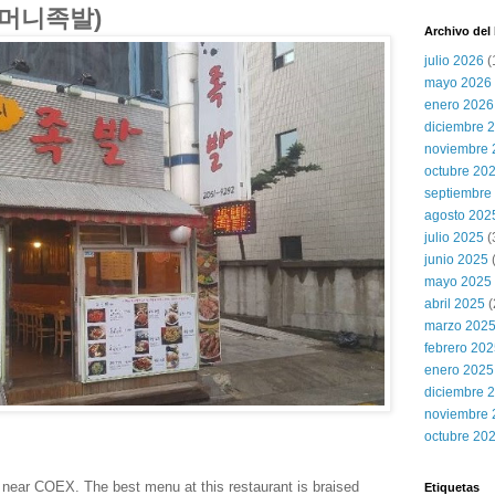
(어머니족발)
Archivo del
julio 2026
(
mayo 2026
enero 2026
diciembre 
noviembre 
octubre 20
septiembre
agosto 202
julio 2025
(
junio 2025
mayo 2025
abril 2025
(
marzo 202
febrero 20
enero 2025
diciembre 
noviembre 
octubre 20
near COEX. The best menu at this restaurant is braised
Etiquetas