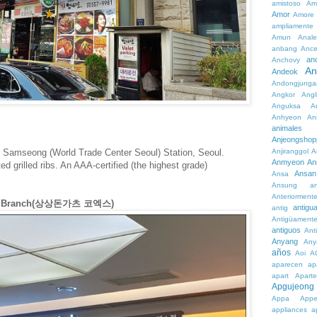
amistoso
Am
Amor
Amore
ampliamente
Amun
Anale
anbang
Ance
an
Anchovy
An
Andeok
Andongjunga
Angkor
Angl
Anguksa
A
Anhyeon
An
animales
Anjeongshop
r Samseong (World Trade Center Seoul) Station, Seoul.
Anjiranggol
A
Anmyeon
An
d grilled ribs. An AAA-certified (the highest grade)
Ansan
Ansa
Ansung
a
Anteriorment
EX Branch(상상돈가츠 코엑스)
antigu
antig
Antigüament
antiguos
Ant
Anyang
Any
años
Aoi
A
aparecen
ap
apart
Aparte
Apgujeong
Appa
App
appliances
a