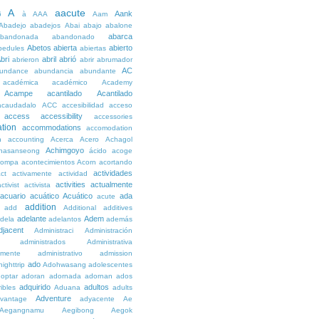
A
aacute
Aank
6
à
AAA
Aam
Abadejo
abadejos
Abai
abajo
abalone
abarca
bandonada
abandonado
Abetos
abierta
abierto
bedules
abiertas
bri
abril
abrió
abrieron
abrir
abrumador
AC
undance
abundancia
abundante
académica
académico
Academy
Acampe
acantilado
Acantilado
acaudadalo
ACC
accesibilidad
acceso
access
accessibility
accessories
tion
accommodations
accomodation
n
accounting
Acerca
Acero
Achagol
Achimgoyo
hasanseong
ácido
acoge
compa
acontecimientos
Acorn
acortando
actividades
ct
activamente
actividad
activities
actualmente
ctivist
activista
acuario
acuático
Acuático
ada
acute
addition
add
Additional
additives
adelante
Adem
dela
adelantos
además
djacent
Administraci
Administración
administrados
Administrativa
amente
administrativo
admission
ado
ighttrip
Adohwasang
adolescentes
optar
adoran
adornada
adornan
ados
adquirido
adultos
ibles
Aduana
adults
Adventure
vantage
adyacente
Ae
Aegangnamu
Aegibong
Aegok