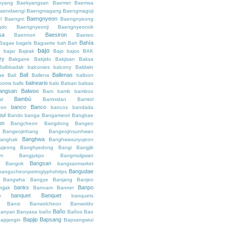
kyang
Baekyangsan
Baemet
Baemsa
aendaengi
Baengmagang
Baengmagoji
Baengnyeon
l
Baengni
Baengnyeong
gdo
Baengnyeonji
Baengnyeonok
sa
Baesiron
Baennori
Baeteo
Bahía
Bagae
bagels
Baguette
bah
Bah
bajo
o
bajar
Bajirak
Bajo
bajos
BAK
ry
Bakgane
Bakjido
Bakjisan
Baksa
Balbbadak
balconies
balcony
Baldwin
Ball
Ballenas
ae
Bali
Ballena
balloon
balneario
rooms
balls
balo
Balsan
balsas
angsan
Balwoo
Bam
bamb
bamboo
Bambú
al
Bamnidan
Bamtol
banco
Banco
eon
bancos
bandada
bul
Bando
banga
Bangameori
Bangbae
on
Bangcheon
Bangdong
Bangeo
Bangeojinhang
Bangeojinsunhwan
Banghwa
anghak
Banghwasuryujeon
ujeong
Banghyedong
Bangi
Bangjik
im
Bangjukpo
Bangmulgwan
Bangsan
Bangok
bangsanmarket
Bangudae
bangucheonpetroglyphshttps
Bangwha
Bangye
Banjang
Banjeo
banks
Banpo
njjak
Bannam
Banner
banquet
Banquet
o
banquets
Bansi
Banwolcheon
Banwoldo
Baño
anyan
Banyasa
baño
Baños
Bao
Bapjip
Bapsang
apjangin
Bapsangwiui