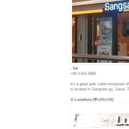
- Tel
+82-2-551-5855
It's a great pork cutlet restaurant 
is located in Gangnam-gu, Seoul. T
⊙ LunaAsia (루나아시아)