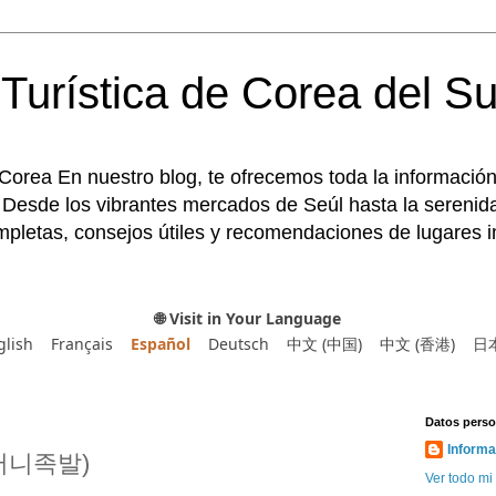
Turística de Corea del Su
 Corea En nuestro blog, te ofrecemos toda la información
 Desde los vibrantes mercados de Seúl hasta la serenida
pletas, consejos útiles y recomendaciones de lugares im
🌐 Visit in Your Language
glish
Français
Español
Deutsch
中文 (中国)
中文 (香港)
日
Datos perso
Informa
(어머니족발)
Ver todo mi 