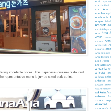
April
aprove
aproximidad
Aqu
apto
aquellos
aqu
Arachnopia
Arayuk
árbol
arboreto
Ar
archipiélago
a
área
Area
Á
Arena
aren
Arira
arirang
A
Aristócrata
aro
armonía
Arqueológico
Arquitectura
a
Arroz
arroz
artefactos
art
artesanía
Ar
offering affordable prices. This Japanese (cuisine) restaurant
artículos
arti
he representative menu is jumbo sized pork cutlet.
artistas
artís
artísticos
art
artwork
artwo
Asanoncheo
Asia
así
Asi
asientos
As
asp
aspecto
Assorted
astronomía
A