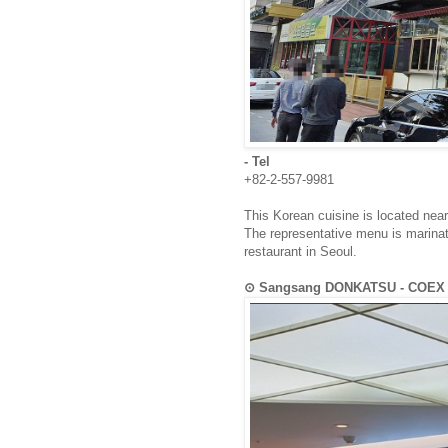
- Tel
+82-2-557-9981
This Korean cuisine is located nea
The representative menu is marinate
restaurant in Seoul.
⊙ Sangsang DONKATSU - CO