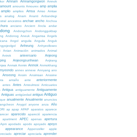
Amnam
Amnamgongwon
kor
Amnok
amount
amp
amplia
amounts
Amourex
amplio
Amsa
amplios
Amso
Amtae
s
analog
Anam
Ananti
Anbandegi
anchae
ancho
stral
ancestros
Anchoa
chura
anciano
Ancient
Ancla
andar
dong
Andongchon
Andonggukbap
ng
Andonog
Aneuk
Angamsa
Angels
icana
Angol
anguila
Anguila
Anguk
Anheung
ngyojeolgol
Anhyeolloseo
i
Anian
Animación
animados
Animal
aniversario
Anjeong
Anirok
ping
Anjeongsunhwan
Anjirang
Anmok
njwa
Anmak
Anmin
Anmokhang
myeondo
annex
annexe
Annyang
ano
Anseong
Ansim
Ansimsan
Anssine
anteriormente
nta
antaño
ante
Antes
e
antes
Anteulmosi
Anticuarios
a
Antigua
Antiguamente
antiguamente
Antiguo
Antiguas
antiguo
e
antigüedad
anualmente
Anualmente
ique
anuncios
Año
angcheon
Anygol
anyone
anza
ORI
ap
apap
APAP
aparatos
aparece
aparecido
arecer
apareció
apariencia
APEC
apertura
apartment
apenas
apoyo
Apm
apodado
apodo
apoyado
appearance
e
Appenzeller
apple
apreciar
aprender
preciado
apreciarla