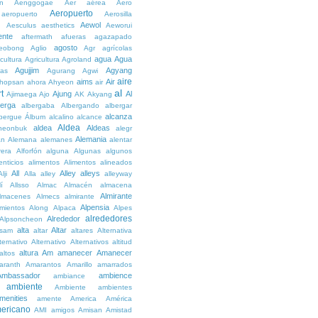
n
Aenggogae
Aer
aérea
Aero
Aeropuerto
aeropuerto
Aerosilla
Aewol
g
Aesculus
aesthetics
Aeworui
ente
aftermath
afueras
agazapado
agosto
eobong
Aglio
Agr
agrícolas
agua
Agua
icultura
Agricultura
Agroland
Agujjim
Agyang
as
Agurang
Agwi
aire
aims
Air
hopsan
ahora
Ahyeon
air
al
t
Ajung
Al
Ajimaega
Ajo
AK
Akyang
berga
albergaba
Albergando
albergar
alcanza
lbergue
Álbum
alcalino
alcance
Aldea
aldea
Aldeas
heonbuk
alegr
Alemania
án
Alemana
alemanes
alentar
rera
Alforfón
alguna
Algunas
algunos
enticios
alimentos
Alimentos
alineados
All
Alley
alleys
Alji
Alla
alley
alleyway
lí
Allsso
Almac
Almacén
almacena
Almirante
lmacenes
Almecs
almirante
Alpensia
amientos
Along
Alpaca
Alpes
alrededores
Alrededor
Alpsoncheon
alta
Altar
ssam
altar
altares
Alternativa
ternativo
Alternativo
Alternativos
altitud
altura
Am
amanecer
Amanecer
altos
aranth
Amarantos
Amarillo
amarrados
Ambassador
ambience
ambiance
ambiente
Ambiente
ambientes
menities
amente
America
América
ericano
AMI
amigos
Amisan
Amistad