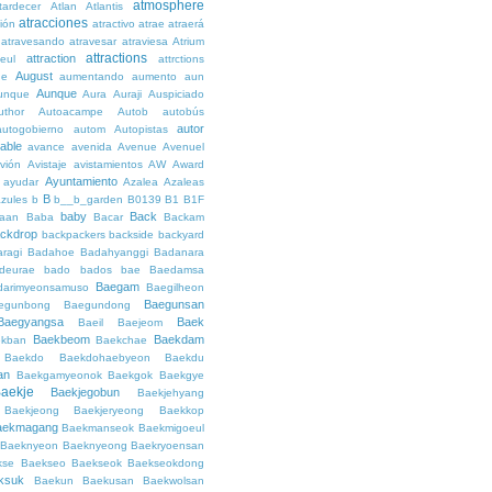
atmosphere
tardecer
Atlan
Atlantis
atracciones
ción
atractivo
atrae
atraerá
atravesando
atravesar
atraviesa
Atrium
attractions
attraction
teul
attrctions
August
ge
aumentando
aumento
aun
Aunque
unque
Aura
Auraji
Auspiciado
uthor
Autoacampe
Autob
autobús
autor
autogobierno
autom
Autopistas
lable
avance
avenida
Avenue
Avenuel
vión
Avistaje
avistamientos
AW
Award
Ayuntamiento
ayudar
Azalea
Azaleas
B
azules
b
b__b_garden
B0139
B1
B1F
baby
Back
aan
Baba
Bacar
Backam
ckdrop
backpackers
backside
backyard
ragi
Badahoe
Badahyanggi
Badanara
deurae
bado
bados
bae
Baedamsa
Baegam
darimyeonsamuso
Baegilheon
Baegunsan
egunbong
Baegundong
Baegyangsa
Baek
Baeil
Baejeom
Baekbeom
Baekdam
kban
Baekchae
Baekdo
Baekdohaebyeon
Baekdu
an
Baekgamyeonok
Baekgok
Baekgye
aekje
Baekjegobun
Baekjehyang
Baekjeong
Baekjeryeong
Baekkop
aekmagang
Baekmanseok
Baekmigoeul
Baeknyeon
Baeknyeong
Baekryoensan
kse
Baekseo
Baekseok
Baekseokdong
ksuk
Baekun
Baekusan
Baekwolsan