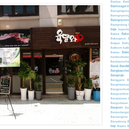
Baekya
Bae
Baemsagol
B
Baengmigoeu
Baengnyeon
Baengnyeon
Baetgodong
baja
bajand
Bake
Baked
Baksugeun
Balgae
Balh
Ballroom
ball
Balw
Balsas
bamboofestiv
Banbyeonch
Bandi
Bandit
Bangbaeche
Bangeojin
Banggane
B
Banghwasury
Bangjoeobur
Bangnamhoe
Bangtaesan
Bangudaean
Banjeom
Ba
Banpodaegy
Bansanghoe
Banyabong
B
bap
Bapbo
B