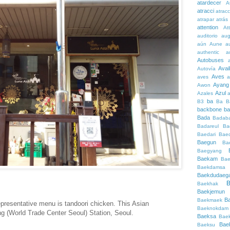
atardecer
A
atracci
atrac
atrapar
atrás
attention
At
auditorio
au
aún
Aune
a
authentic
a
Autobuses
Avai
Autovía
Aves
aves
a
Ayang
Awon
Azul
Azales
ba
B3
Ba
B
backbone
ba
Bada
Badaba
Badareul
Ba
Baedari
Bae
Baegun
Ba
Baegyang
Baekam
Bae
Baekdamsa
Baekdudaeg
B
Baekhak
Baekjemun
B
Baekmaek
epresentative menu is tandoori chicken. This Asian
Baeknokdam
g (World Trade Center Seoul) Station, Seoul.
Baeksa
Bae
Bae
Baeksu