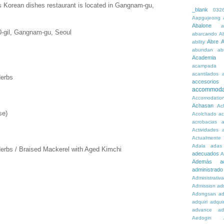
is Korean dishes restaurant is located in Gangnam-gu,
_blank
032
Aapgujeong
Abalone
a
-gil, Gangnam-gu, Seoul
abarcando
A
Abre
A
ability
abundan
ab
Academia
acampada
acantilados
Herbs
accesorios
accommoda
Accomodatio
Achasan
Ac
se)
Acolchado
a
acrobacias
a
Actividades
a
Actualmente
Adala
adas
Herbs / Braised Mackerel with Aged Kimchi
adecuados
A
Además
a
administrado
Administrativ
Admission
adn
Adongsan
ad
adquiri
adquir
advance
ad
Aedogin