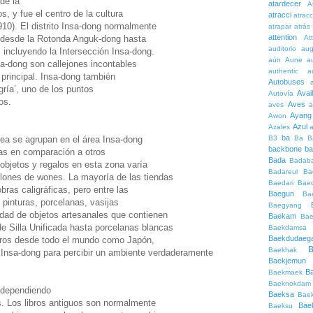
de la
atardecer
A
, y fue el centro de la cultura
atracci
atrac
910). El distrito Insa-dong normalmente
atrapar
atrás
attention
At
n desde la Rotonda Anguk-dong hasta
auditorio
au
 incluyendo la Intersección Insa-dong.
aún
Aune
a
sa-dong son callejones incontables
authentic
a
principal. Insa-dong también
Autobuses
gría’, uno de los puntos
Avai
Autovía
os.
Aves
aves
a
Ayang
Awon
Azul
Azales
ba
B3
Ba
B
ea se agrupan en el área Insa-dong
backbone
ba
as en comparación a otros
Bada
Badaba
s objetos y regalos en esta zona varía
Badareul
Ba
lones de wones. La mayoría de las tiendas
Baedari
Bae
bras caligráficas, pero entre las
Baegun
Ba
pinturas, porcelanas, vasijas
Baegyang
dad de objetos artesanales que contienen
Baekam
Bae
de Silla Unificada hasta porcelanas blancas
Baekdamsa
Baekdudaeg
jeros desde todo el mundo como Japón,
B
Baekhak
 Insa-dong para percibir un ambiente verdaderamente
Baekjemun
B
Baekmaek
Baeknokdam
 dependiendo
Baeksa
Bae
s. Los libros antiguos son normalmente
Bae
Baeksu