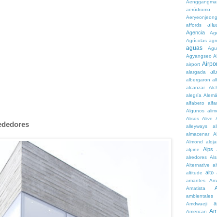
Aenggangma
aeródromo
Aeryeonjeon
aflu
affords
Agencia
Ag
Agrícolas
agr
aguas
Agu
Agyangseo
A
Airpor
airport
al
alargada
albergaron
a
alcanzar
Alc
alegría
Alem
alfabeto
alfa
Algunos
alim
Alisos
Alive
rededores
alleyways
al
almacenar
A
Almond
aloj
Alps
alpine
alredores
Al
Alternative
al
alto
altitude
amantes
Am
Amatista
ambientales
a
Amdwaeji
Am
American