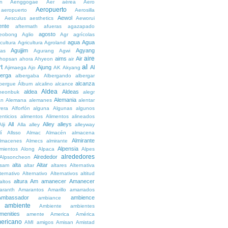
n
Aenggogae
Aer
aérea
Aero
Aeropuerto
aeropuerto
Aerosilla
Aewol
g
Aesculus
aesthetics
Aeworui
ente
aftermath
afueras
agazapado
agosto
eobong
Aglio
Agr
agrícolas
agua
Agua
icultura
Agricultura
Agroland
Agujjim
Agyang
as
Agurang
Agwi
aire
aims
Air
hopsan
ahora
Ahyeon
air
al
t
Ajung
Al
Ajimaega
Ajo
AK
Akyang
berga
albergaba
Albergando
albergar
alcanza
lbergue
Álbum
alcalino
alcance
Aldea
aldea
Aldeas
heonbuk
alegr
Alemania
án
Alemana
alemanes
alentar
rera
Alforfón
alguna
Algunas
algunos
enticios
alimentos
Alimentos
alineados
All
Alley
alleys
Alji
Alla
alley
alleyway
lí
Allsso
Almac
Almacén
almacena
Almirante
lmacenes
Almecs
almirante
Alpensia
amientos
Along
Alpaca
Alpes
alrededores
Alrededor
Alpsoncheon
alta
Altar
ssam
altar
altares
Alternativa
ternativo
Alternativo
Alternativos
altitud
altura
Am
amanecer
Amanecer
altos
aranth
Amarantos
Amarillo
amarrados
Ambassador
ambience
ambiance
ambiente
Ambiente
ambientes
menities
amente
America
América
ericano
AMI
amigos
Amisan
Amistad