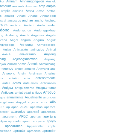
Amnam
Amnamgongwon
kor
Amnok
amount
amp
amplia
amounts
Amourex
amplio
Amsa
amplios
Amso
Amtae
s
analog
Anam
Ananti
Anbandegi
anchae
ancho
stral
ancestros
Anchoa
chura
anciano
Ancient
Ancla
andar
dong
Andongchon
Andonggukbap
ng
Andonog
Aneuk
Angamsa
Angels
icana
Angol
anguila
Anguila
Anguk
Anheung
ngyojeolgol
Anhyeolloseo
i
Anian
Animación
animados
Animal
aniversario
Anjeong
Anirok
ping
Anjeongsunhwan
Anjirang
Anmok
njwa
Anmak
Anmin
Anmokhang
myeondo
annex
annexe
Annyang
ano
Anseong
Ansim
Ansimsan
Anssine
anteriormente
nta
antaño
ante
Antes
e
antes
Anteulmosi
Anticuarios
a
Antigua
Antiguamente
antiguamente
Antiguo
Antiguas
antiguo
e
antigüedad
anualmente
Anualmente
ique
anuncios
Año
angcheon
Anygol
anyone
anza
ORI
ap
apap
APAP
aparatos
aparece
aparecido
arecer
apareció
apariencia
APEC
apertura
apartment
apenas
apoyo
Apm
apodado
apodo
apoyado
appearance
e
Appenzeller
apple
apreciar
aprender
preciado
apreciarla