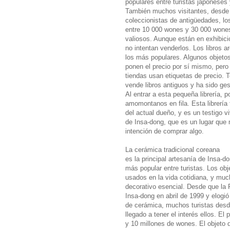
populares entre turistas japoneses
También muchos visitantes, desde p
coleccionistas de antigüedades, lo
entre 10 000 wones y 30 000 wones
valiosos. Aunque están en exhibició
no intentan venderlos. Los libros a
los más populares. Algunos objetos
ponen el precio por sí mismo, pero
tiendas usan etiquetas de precio.
vende libros antiguos y ha sido ges
Al entrar a esta pequeña librería, p
amomontanos en fila. Esta librería 
del actual dueño, y es un testigo vi
de Insa-dong, que es un lugar que 
intención de comprar algo.
La cerámica tradicional coreana
es la principal artesanía de Insa-do
más popular entre turistas. Los ob
usados en la vida cotidiana, y muc
decorativo esencial. Desde que la R
Insa-dong en abril de 1999 y elogió 
de cerámica, muchos turistas des
llegado a tener el interés ellos. El
y 10 millones de wones. El objeto