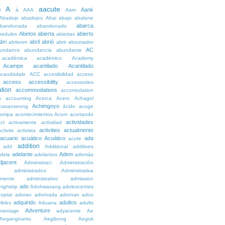
A
aacute
Aank
6
à
AAA
Aam
Abadejo
abadejos
Abai
abajo
abalone
abarca
bandonada
abandonado
Abetos
abierta
abierto
bedules
abiertas
bri
abril
abrió
abrieron
abrir
abrumador
AC
undance
abundancia
abundante
académica
académico
Academy
Acampe
acantilado
Acantilado
acaudadalo
ACC
accesibilidad
acceso
access
accessibility
accessories
tion
accommodations
accomodation
n
accounting
Acerca
Acero
Achagol
Achimgoyo
hasanseong
ácido
acoge
compa
acontecimientos
Acorn
acortando
actividades
ct
activamente
actividad
activities
actualmente
ctivist
activista
acuario
acuático
Acuático
ada
acute
addition
add
Additional
additives
adelante
Adem
dela
adelantos
además
djacent
Administraci
Administración
administrados
Administrativa
amente
administrativo
admission
ado
ighttrip
Adohwasang
adolescentes
optar
adoran
adornada
adornan
ados
adquirido
adultos
ibles
Aduana
adults
Adventure
vantage
adyacente
Ae
Aegangnamu
Aegibong
Aegok