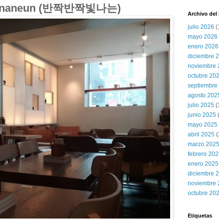
 Binnaneun (반짝반짝빛나는)
Archivo del
julio 2026
(
mayo 2026
enero 2026
diciembre 
noviembre 
octubre 20
septiembre
agosto 202
julio 2025
(
junio 2025
mayo 2025
abril 2025
(
marzo 202
febrero 20
enero 2025
diciembre 
noviembre 
octubre 20
Etiquetas