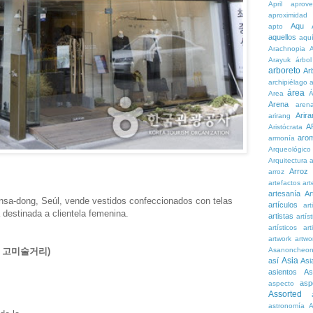
April
aprove
aproximidad
Aqu
apto
aquellos
aqu
Arachnopia
Arayuk
árbol
arboreto
Ar
archipiélago
a
área
Area
Á
Arena
aren
Arira
arirang
A
Aristócrata
aro
armonía
Arqueológico
Arquitectura
a
Arroz
arroz
artefactos
art
artesanía
Ar
Insa-dong, Seúl, vende vestidos confeccionados con telas
artículos
arti
á destinada a clientela femenina.
artistas
artís
artísticos
art
artwork
artwo
Asanoncheo
인사동 고미술거리)
Asia
así
Asi
asientos
As
asp
aspecto
Assorted
astronomía
A