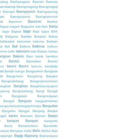
kyang
Baekyangsan
Baemet
Baemsa
aendaengi
Baengmagang
Baengmagoji
Baengnyeon
l
Baengni
Baengnyeong
gdo
Baengnyeonji
Baengnyeonok
sa
Baesiron
Baennori
Baeteo
Bahía
Bagae
bagels
Baguette
bah
Bah
bajo
o
bajar
Bajirak
Bajo
bajos
BAK
ry
Bakgane
Bakjido
Bakjisan
Baksa
Balbbadak
balconies
balcony
Baldwin
Ball
Ballenas
ae
Bali
Ballena
balloon
balneario
rooms
balls
balo
Balsan
balsas
angsan
Balwoo
Bam
bamb
bamboo
Bambú
al
Bamnidan
Bamtol
banco
Banco
eon
bancos
bandada
bul
Bando
banga
Bangameori
Bangbae
on
Bangcheon
Bangdong
Bangeo
Bangeojinhang
Bangeojinsunhwan
Banghwa
anghak
Banghwasuryujeon
ujeong
Banghyedong
Bangi
Bangjik
im
Bangjukpo
Bangmulgwan
Bangsan
Bangok
bangsanmarket
Bangudae
bangucheonpetroglyphshttps
Bangwha
Bangye
Banjang
Banjeo
banks
Banpo
njjak
Bannam
Banner
banquet
Banquet
o
banquets
Bansi
Banwolcheon
Banwoldo
Baño
anyan
Banyasa
baño
Baños
Bao
Bapjip
Bapsang
apjangin
Bapsangwiui