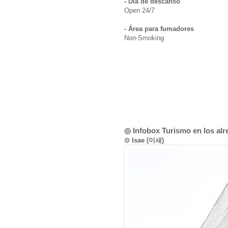
- Día de descanso
Open 24/7
- Área para fumadores
Non-Smoking
◎ Infobox Turismo en los al
⊙ Isae (이새)