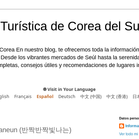
Turística de Corea del Su
 Corea En nuestro blog, te ofrecemos toda la información
 Desde los vibrantes mercados de Seúl hasta la serenida
pletas, consejos útiles y recomendaciones de lugares im
🌐 Visit in Your Language
glish
Français
Español
Deutsch
中文 (中国)
中文 (香港)
日
Datos perso
Informa
Binnaneun (반짝반짝빛나는)
Ver todo mi 