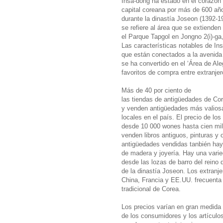
Insa-dong ha estado en el corazón 
capital coreana por más de 600 años
durante la dinastía Joseon (1392-1
se refiere al área que se extiende
el Parque Tapgol en Jongno 2(i)-ga,
Las características notables de In
que están conectados a la avenida 
se ha convertido en el ‘Área de Ale
favoritos de compra entre extranjer
Más de 40 por ciento de
las tiendas de antigüedades de Cor
y venden antigüedades más valios
locales en el país. El precio de lo
desde 10 000 wones hasta cien mil
venden libros antiguos, pinturas y o
antigüedades vendidas tanbién hay 
de madera y joyería. Hay una varie
desde las lozas de barro del reino 
de la dinastía Joseon. Los extran
China, Francia y EE.UU. frecuenta
tradicional de Corea.
Los precios varían en gran medida
de los consumidores y los artículo