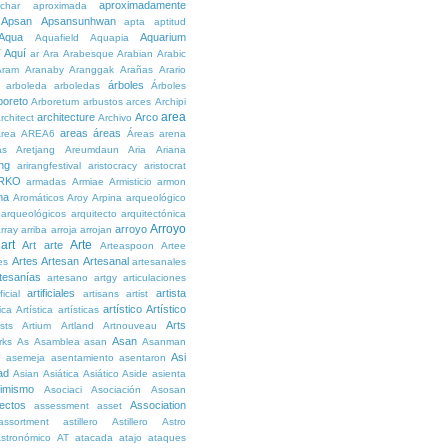
aproximadamente
char
aproximada
Apsan
Apsansunhwan
apta
aptitud
Aqua
Aquarium
Aquafield
Aquapia
Aquí
í
ar
Ara
Arabesque
Arabian
Arabic
Aram
Aranaby
Aranggak
Arañas
Arario
árboles
arboleda
arboledas
Árboles
boreto
Arboretum
arbustos
arces
Archipi
area
architecture
Arco
rchitect
Archivo
areas
áreas
rea
AREA6
Áreas
arena
as
Aretjang
Areumdaun
Aria
Ariana
ng
arirangfestival
aristocracy
aristocrat
RKO
armadas
Armiae
Armisticio
armon
ma
Aromáticos
Aroy
Arpina
arqueológico
arqueológicos
arquitecto
arquitectónica
Arroyo
arroyo
rray
arriba
arroja
arrojan
art
Arte
Art
arte
Arteaspoon
Artee
Artes
Artesan
Artesanal
es
artesanales
tesanías
artesano
artgy
articulaciones
artificiales
artista
ficial
artisans
artist
artístico
Artístico
tica
Artística
artísticas
Arts
ists
Artium
Artland
Artnouveau
Asan
rks
As
Asamblea
asan
Asanman
Asi
n
asemeja
asentamiento
asentaron
ad
Asian
Asiática
Asiático
Aside
asienta
imismo
Asociaci
Asociación
Asosan
ectos
Association
assessment
asset
assortment
astillero
Astillero
Astro
stronómico
AT
atacada
atajo
ataques