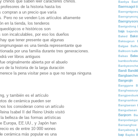
 y chinos que saben leer caracteres chinos.
Baekya
Bae
rofesores de la historia hasta los
Baemsagol
B
Baengmigoeu
s compran a un precio que varía
Baengnyeon
. Pero no se venden Los artículos altamente
Baengnyeon
n en la tienda, los tenderos
Baetgodong
rqueológicos e históricos son
baja
bajand
 son incalculables, por eso los dueños
Bake
Baked
 hay que tener presente que algunas
Baksugeun
 Tongmungwan es una tienda representante que
Balgae
Balh
tionada por una familia durante tres generaciones.
Ballroom
ball
Balw
Balsas
odrá ver libros antiguos
bamboofestiv
fue originalmente abierta por el abuelo
Banbyeonch
vo de la historia de la larga duración
Bandi
Bandit
merece la pena visitar pese a que no tenga ninguna
Bangbaeche
Bangeojin
Banggane
B
Banghwasury
ng, y también es el artículo
Bangjoeobur
Bangnamhoe
jetos de cerámica pueden ser
Bangtaesan
hos los consideran como un artículo
Bangudaean
eina Isabel II del Reino Unido visitó
Banjeom
Ba
la belleza de las formas artísticas
Banpodaegy
de Europa, EE.UU., y Japón han
Bansanghoe
 precio es de entre 10 000 wones
Banyabong
B
 de cerámica más popular es una
bap
Bapbo
B