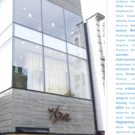
amistoso
Am
Amor
Amore
ampliamente
Amun
Anale
anbang
Ance
an
Anchovy
An
Andeok
Andongjunga
Angkor
Angl
Anguksa
A
Anhyeon
An
animales
Anjeongshop
Anjiranggol
A
Anmyeon
An
Ansan
Ansa
Ansung
a
Anteriorment
antigu
antig
Antigüament
antiguos
Ant
Anyang
Any
años
Aoi
A
aparecen
ap
apart
Aparte
Apgujeong
Appa
App
appliances
a