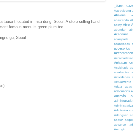
_blank
032
Aapgujeong
Abalone
a
abarcando
A
estaurant located in Insa-dong, Seoul. A store selling hand-
Abre
A
ability
e most famous menu is green plum tea.
abundan
ab
Academia
ongno-gu, Seoul
acampada
acantilados
accesorios
accommoda
Accomodatio
Achasan
Ac
Acolchado
a
acrobacias
a
Actividades
a
Actualmente
se)
Adala
adas
adecuados
A
Además
a
administrado
Administrativ
Admission
adn
Adongsan
ad
adquiri
adquir
advance
ad
Aedogin