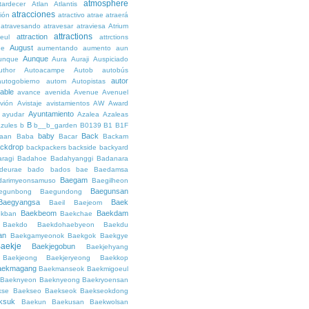
atmosphere
tardecer
Atlan
Atlantis
atracciones
ción
atractivo
atrae
atraerá
atravesando
atravesar
atraviesa
Atrium
attractions
attraction
teul
attrctions
August
ge
aumentando
aumento
aun
Aunque
unque
Aura
Auraji
Auspiciado
uthor
Autoacampe
Autob
autobús
autor
autogobierno
autom
Autopistas
lable
avance
avenida
Avenue
Avenuel
vión
Avistaje
avistamientos
AW
Award
Ayuntamiento
ayudar
Azalea
Azaleas
B
azules
b
b__b_garden
B0139
B1
B1F
baby
Back
aan
Baba
Bacar
Backam
ckdrop
backpackers
backside
backyard
ragi
Badahoe
Badahyanggi
Badanara
deurae
bado
bados
bae
Baedamsa
Baegam
darimyeonsamuso
Baegilheon
Baegunsan
egunbong
Baegundong
Baegyangsa
Baek
Baeil
Baejeom
Baekbeom
Baekdam
kban
Baekchae
Baekdo
Baekdohaebyeon
Baekdu
an
Baekgamyeonok
Baekgok
Baekgye
aekje
Baekjegobun
Baekjehyang
Baekjeong
Baekjeryeong
Baekkop
aekmagang
Baekmanseok
Baekmigoeul
Baeknyeon
Baeknyeong
Baekryoensan
kse
Baekseo
Baekseok
Baekseokdong
ksuk
Baekun
Baekusan
Baekwolsan