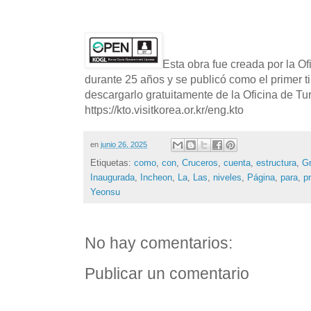
Esta obra fue creada por la O
durante 25 años y se publicó como el primer t
descargarlo gratuitamente de la Oficina de T
https://kto.visitkorea.or.kr/eng.kto
en
junio 26, 2025
Etiquetas:
como
,
con
,
Cruceros
,
cuenta
,
estructura
,
G
Inaugurada
,
Incheon
,
La
,
Las
,
niveles
,
Página
,
para
,
p
Yeonsu
No hay comentarios:
Publicar un comentario