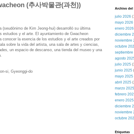
Gwacheon (추사박물관(과천))
Archivo del
julio 2026
(
mayo 2026
 (seudónimo de Kim Jeong-hui) desarrolló su última
enero 2026
os estudios y el arte. El ayuntamiento de Gwacheon
diciembre 
 conocer la esencia de los estudios y el arte creados por
noviembre 
 sobre la vida del artista, una sala de artes y ciencias,
octubre 20
dades, un espacio de descanso, una tienda del museo y una
septiembre
a.
agosto 202
julio 2025
(
junio 2025
on-si, Gyeonggi-do
mayo 2025
abril 2025
(
marzo 202
febrero 20
enero 2025
diciembre 
noviembre 
octubre 20
Etiquetas