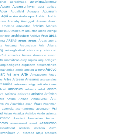
aproximadamente
char
aproximada
Apsan
Apsansunhwan
apta
aptitud
Aqua
Aquarium
Aquafield
Aquapia
Aquí
í
ar
Ara
Arabesque
Arabian
Arabic
Aram
Aranaby
Aranggak
Arañas
Arario
árboles
arboleda
arboledas
Árboles
boreto
Arboretum
arbustos
arces
Archipi
area
architecture
Arco
rchitect
Archivo
areas
áreas
rea
AREA6
Áreas
arena
as
Aretjang
Areumdaun
Aria
Ariana
ng
arirangfestival
aristocracy
aristocrat
RKO
armadas
Armiae
Armisticio
armon
ma
Aromáticos
Aroy
Arpina
arqueológico
arqueológicos
arquitecto
arquitectónica
Arroyo
arroyo
rray
arriba
arroja
arrojan
art
Arte
Art
arte
Arteaspoon
Artee
Artes
Artesan
Artesanal
es
artesanales
tesanías
artesano
artgy
articulaciones
artificiales
artista
ficial
artisans
artist
artístico
Artístico
tica
Artística
artísticas
Arts
ists
Artium
Artland
Artnouveau
Asan
rks
As
Asamblea
asan
Asanman
Asi
n
asemeja
asentamiento
asentaron
ad
Asian
Asiática
Asiático
Aside
asienta
imismo
Asociaci
Asociación
Asosan
ectos
Association
assessment
asset
assortment
astillero
Astillero
Astro
stronómico
AT
atacada
atajo
ataques