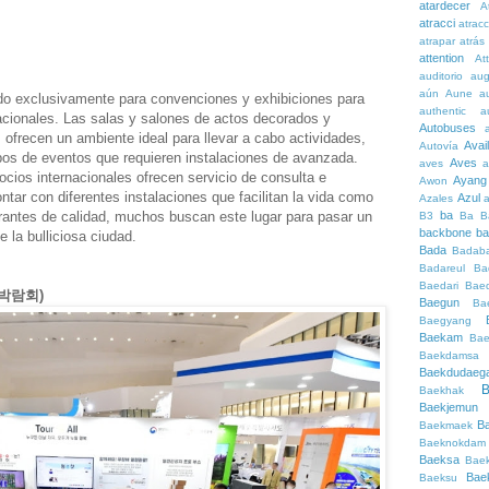
atardecer
A
atracci
atrac
atrapar
atrás
attention
At
auditorio
au
aún
Aune
a
do exclusivamente para convenciones y exhibiciones para
authentic
a
acionales. Las salas y salones de actos decorados y
Autobuses
 ofrecen un ambiente ideal para llevar a cabo actividades,
Avai
Autovía
pos de eventos que requieren instalaciones de avanzada.
Aves
aves
a
cios internacionales ofrecen servicio de consulta e
Ayang
Awon
ontar con diferentes instalaciones que facilitan la vida como
Azul
Azales
rantes de calidad, muchos buscan este lugar para pasar un
ba
B3
Ba
B
backbone
ba
 la bulliciosa ciudad.
Bada
Badaba
Badareul
Ba
Baedari
Bae
행박람회)
Baegun
Ba
Baegyang
Baekam
Bae
Baekdamsa
Baekdudaeg
B
Baekhak
Baekjemun
B
Baekmaek
Baeknokdam
Baeksa
Bae
Bae
Baeksu