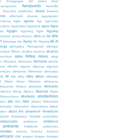
n
Aenggogae
Aer
aérea
Aero
Aeropuerto
aeropuerto
Aerosilla
Aewol
g
Aesculus
aesthetics
Aeworui
ente
aftermath
afueras
agazapado
agosto
eobong
Aglio
Agr
agrícolas
agua
Agua
icultura
Agricultura
Agroland
Agujjim
Agyang
as
Agurang
Agwi
aire
aims
Air
hopsan
ahora
Ahyeon
air
al
t
Ajung
Al
Ajimaega
Ajo
AK
Akyang
berga
albergaba
Albergando
albergar
alcanza
lbergue
Álbum
alcalino
alcance
Aldea
aldea
Aldeas
heonbuk
alegr
Alemania
án
Alemana
alemanes
alentar
rera
Alforfón
alguna
Algunas
algunos
enticios
alimentos
Alimentos
alineados
All
Alley
alleys
Alji
Alla
alley
alleyway
lí
Allsso
Almac
Almacén
almacena
Almirante
lmacenes
Almecs
almirante
Alpensia
amientos
Along
Alpaca
Alpes
alrededores
Alrededor
Alpsoncheon
alta
Altar
ssam
altar
altares
Alternativa
ternativo
Alternativo
Alternativos
altitud
altura
Am
amanecer
Amanecer
altos
aranth
Amarantos
Amarillo
amarrados
Ambassador
ambience
ambiance
ambiente
Ambiente
ambientes
menities
amente
America
América
ericano
AMI
amigos
Amisan
Amistad