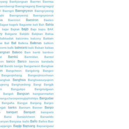
kyang
Baekyangsan
Baemet
Baemsa
aendaengi
Baengmagang
Baengmagoji
Baengnyeon
l
Baengni
Baengnyeong
gdo
Baengnyeonji
Baengnyeonok
sa
Baesiron
Baennori
Baeteo
Bahía
Bagae
bagels
Baguette
bah
Bah
bajo
o
bajar
Bajirak
Bajo
bajos
BAK
ry
Bakgane
Bakjido
Bakjisan
Baksa
Balbbadak
balconies
balcony
Baldwin
Ball
Ballenas
ae
Bali
Ballena
balloon
balneario
rooms
balls
balo
Balsan
balsas
angsan
Balwoo
Bam
bamb
bamboo
Bambú
al
Bamnidan
Bamtol
banco
Banco
eon
bancos
bandada
bul
Bando
banga
Bangameori
Bangbae
on
Bangcheon
Bangdong
Bangeo
Bangeojinhang
Bangeojinsunhwan
Banghwa
anghak
Banghwasuryujeon
ujeong
Banghyedong
Bangi
Bangjik
im
Bangjukpo
Bangmulgwan
Bangsan
Bangok
bangsanmarket
Bangudae
bangucheonpetroglyphshttps
Bangwha
Bangye
Banjang
Banjeo
banks
Banpo
njjak
Bannam
Banner
banquet
Banquet
o
banquets
Bansi
Banwolcheon
Banwoldo
Baño
anyan
Banyasa
baño
Baños
Bao
Bapjip
Bapsang
apjangin
Bapsangwiui