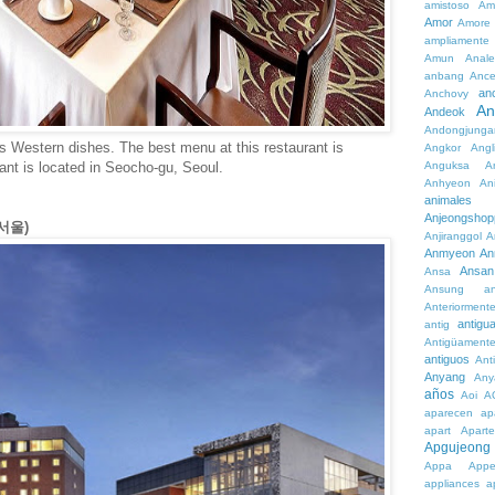
amistoso
Am
Amor
Amore
ampliamente
Amun
Anale
anbang
Ance
an
Anchovy
An
Andeok
Andongjunga
s Western dishes. The best menu at this restaurant is
Angkor
Angl
Anguksa
A
ant is located in Seocho-gu, Seoul.
Anhyeon
An
animales
Anjeongshop
텔서울)
Anjiranggol
A
Anmyeon
An
Ansan
Ansa
Ansung
a
Anteriorment
antigu
antig
Antigüament
antiguos
Ant
Anyang
Any
años
Aoi
A
aparecen
ap
apart
Aparte
Apgujeong
Appa
App
appliances
a