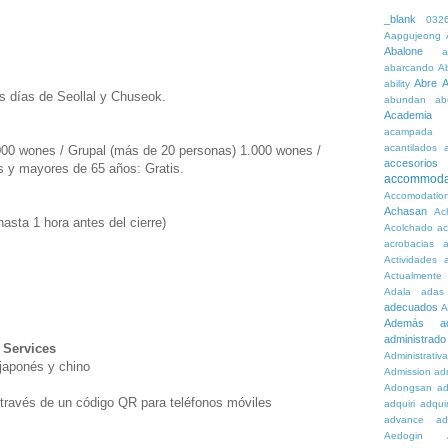
_blank
032
Aapgujeong
Abalone
a
abarcando
A
Abre
A
ability
los días de Seollal y Chuseok.
abundan
ab
Academia
acampada
acantilados
.000 wones / Grupal (más de 20 personas) 1.000 wones /
accesorios
 y mayores de 65 años: Gratis.
accommoda
Accomodatio
Achasan
Ac
asta 1 hora antes del cierre)
Acolchado
a
acrobacias
a
Actividades
a
Actualmente
Adala
adas
adecuados
A
Además
a
administrado
 Services
Administrativ
 japonés y chino
Admission
adn
Adongsan
ad
 través de un código QR para teléfonos móviles
adquiri
adquir
advance
ad
Aedogin