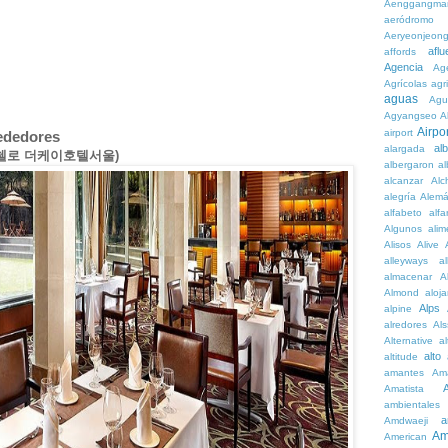
Aenggangma
aeródromo
Aeryeonjeon
aflu
affords
Agencia
Ag
Agrícolas
agr
aguas
Agu
Agyangseo
A
Airpor
airport
rededores
al
alargada
ul (우첼로 더케이호텔서울)
albergaron
a
alcanzar
Alc
alegría
Alem
alfabeto
alfa
Algunos
alim
Alisos
Alive
alleyways
al
almacenar
A
Almond
aloj
Alps
alpine
alredores
Al
Alternative
al
alto
altitude
amantes
Am
Amatista
ambientales
a
Amdwaeji
Am
American