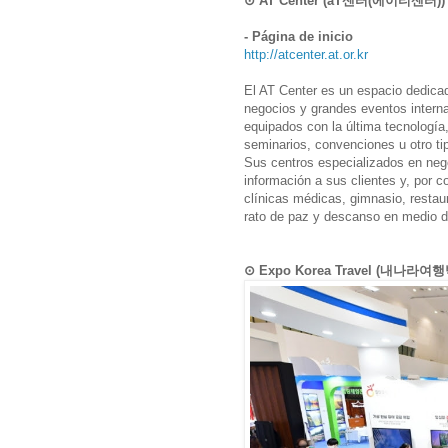
⊙ AT Center (aT센터(에이티센터))
- Página de inicio
http://atcenter.at.or.kr
El AT Center es un espacio dedica
negocios y grandes eventos intern
equipados con la última tecnología,
seminarios, convenciones u otro ti
Sus centros especializados en nego
información a sus clientes y, por c
clínicas médicas, gimnasio, restau
rato de paz y descanso en medio de
⊙ Expo Korea Travel (내나라여