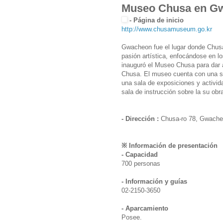
Museo Chusa en 
- Página de inicio
http://www.chusamuseum.go.kr
Gwacheon fue el lugar donde Chusa
pasión artística, enfocándose en l
inauguró el Museo Chusa para dar a
Chusa. El museo cuenta con una sala
una sala de exposiciones y activi
sala de instrucción sobre la su obr
- Dirección :
Chusa-ro 78, Gwache
※ Información de presentación
- Capacidad
700 personas
- Información y guías
02-2150-3650
- Aparcamiento
Posee.