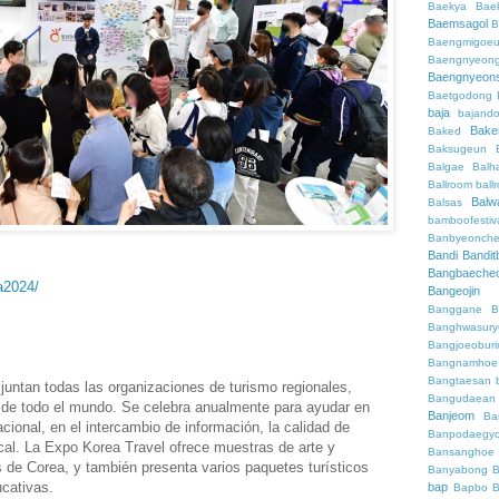
Baekya
Bae
Baemsagol
B
Baengmigoeu
Baengnyeon
Baengnyeon
Baetgodong
baja
bajand
Bake
Baked
Baksugeun
Balgae
Balh
Ballroom
ball
Balw
Balsas
bamboofestiv
Banbyeonch
Bandi
Bandit
Bangbaeche
a2024/
Bangeojin
Banggane
B
Banghwasury
Bangjoeobur
Bangnamhoe
Bangtaesan
untan todas las organizaciones de turismo regionales,
Bangudaean
 de todo el mundo. Se celebra anualmente para ayudar en
Banjeom
Ba
cional, en el intercambio de información, la calidad de
Banpodaegy
ocal. La Expo Korea Travel ofrece muestras de arte y
Bansanghoe
s de Corea, y también presenta varios paquetes turísticos
Banyabong
B
ucativas.
bap
Bapbo
B