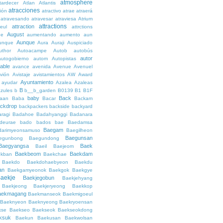
atmosphere
tardecer
Atlan
Atlantis
atracciones
ción
atractivo
atrae
atraerá
atravesando
atravesar
atraviesa
Atrium
attractions
attraction
teul
attrctions
August
ge
aumentando
aumento
aun
Aunque
unque
Aura
Auraji
Auspiciado
uthor
Autoacampe
Autob
autobús
autor
autogobierno
autom
Autopistas
lable
avance
avenida
Avenue
Avenuel
vión
Avistaje
avistamientos
AW
Award
Ayuntamiento
ayudar
Azalea
Azaleas
B
azules
b
b__b_garden
B0139
B1
B1F
baby
Back
aan
Baba
Bacar
Backam
ckdrop
backpackers
backside
backyard
ragi
Badahoe
Badahyanggi
Badanara
deurae
bado
bados
bae
Baedamsa
Baegam
darimyeonsamuso
Baegilheon
Baegunsan
egunbong
Baegundong
Baegyangsa
Baek
Baeil
Baejeom
Baekbeom
Baekdam
kban
Baekchae
Baekdo
Baekdohaebyeon
Baekdu
an
Baekgamyeonok
Baekgok
Baekgye
aekje
Baekjegobun
Baekjehyang
Baekjeong
Baekjeryeong
Baekkop
aekmagang
Baekmanseok
Baekmigoeul
Baeknyeon
Baeknyeong
Baekryoensan
kse
Baekseo
Baekseok
Baekseokdong
ksuk
Baekun
Baekusan
Baekwolsan