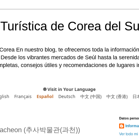
Turística de Corea del Su
 Corea En nuestro blog, te ofrecemos toda la información
 Desde los vibrantes mercados de Seúl hasta la serenida
pletas, consejos útiles y recomendaciones de lugares im
🌐 Visit in Your Language
glish
Français
Español
Deutsch
中文 (中国)
中文 (香港)
日
Datos perso
Informa
Gwacheon (추사박물관(과천))
Ver todo mi 