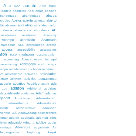
A
aacute
Aank
6
à
AAA
Aam
Abadejo
abadejos
Abai
abajo
abalone
abarca
bandonada
abandonado
Abetos
abierta
abierto
bedules
abiertas
bri
abril
abrió
abrieron
abrir
abrumador
AC
undance
abundancia
abundante
académica
académico
Academy
Acampe
acantilado
Acantilado
acaudadalo
ACC
accesibilidad
acceso
access
accessibility
accessories
tion
accommodations
accomodation
n
accounting
Acerca
Acero
Achagol
Achimgoyo
hasanseong
ácido
acoge
compa
acontecimientos
Acorn
acortando
actividades
ct
activamente
actividad
activities
actualmente
ctivist
activista
acuario
acuático
Acuático
ada
acute
addition
add
Additional
additives
adelante
Adem
dela
adelantos
además
djacent
Administraci
Administración
administrados
Administrativa
amente
administrativo
admission
ado
ighttrip
Adohwasang
adolescentes
optar
adoran
adornada
adornan
ados
adquirido
adultos
ibles
Aduana
adults
Adventure
vantage
adyacente
Ae
Aegangnamu
Aegibong
Aegok