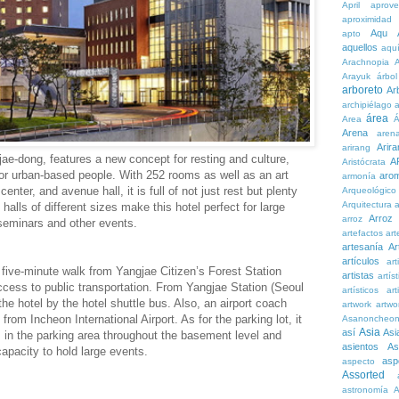
April
aprove
aproximidad
Aqu
apto
aquellos
aqu
Arachnopia
Arayuk
árbol
arboreto
Ar
archipiélago
a
área
Area
Á
Arena
aren
Arira
arirang
ae-dong, features a new concept for resting and culture,
A
Aristócrata
for urban-based people. With 252 rooms as well as an art
aro
armonía
center, and avenue hall, it is full of not just rest but plenty
Arqueológico
Arquitectura
a
halls of different sizes make this hotel perfect for large
Arroz
arroz
 seminars and other events.
artefactos
art
artesanía
Ar
artículos
arti
 five-minute walk from Yangjae Citizen’s Forest Station
artistas
artís
ccess to public transportation. From Yangjae Station (Seoul
artísticos
art
he hotel by the hotel shuttle bus. Also, an airport coach
artwork
artwo
from Incheon International Airport. As for the parking lot, it
Asanoncheo
Asia
así
Asi
in the parking area throughout the basement level and
asientos
As
capacity to hold large events.
asp
aspecto
Assorted
astronomía
A