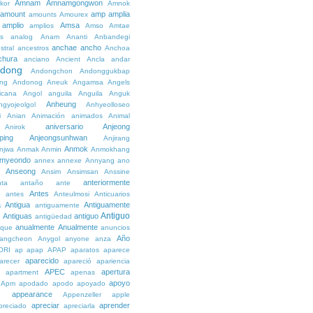
Amnam
Amnamgongwon
kor
Amnok
amount
amp
amplia
amounts
Amourex
amplio
Amsa
amplios
Amso
Amtae
s
analog
Anam
Ananti
Anbandegi
anchae
ancho
stral
ancestros
Anchoa
chura
anciano
Ancient
Ancla
andar
dong
Andongchon
Andonggukbap
ng
Andonog
Aneuk
Angamsa
Angels
icana
Angol
anguila
Anguila
Anguk
Anheung
ngyojeolgol
Anhyeolloseo
i
Anian
Animación
animados
Animal
aniversario
Anjeong
Anirok
ping
Anjeongsunhwan
Anjirang
Anmok
njwa
Anmak
Anmin
Anmokhang
myeondo
annex
annexe
Annyang
ano
Anseong
Ansim
Ansimsan
Anssine
anteriormente
nta
antaño
ante
Antes
e
antes
Anteulmosi
Anticuarios
a
Antigua
Antiguamente
antiguamente
Antiguo
Antiguas
antiguo
e
antigüedad
anualmente
Anualmente
ique
anuncios
Año
angcheon
Anygol
anyone
anza
ORI
ap
apap
APAP
aparatos
aparece
aparecido
arecer
apareció
apariencia
APEC
apertura
apartment
apenas
apoyo
Apm
apodado
apodo
apoyado
appearance
e
Appenzeller
apple
apreciar
aprender
preciado
apreciarla