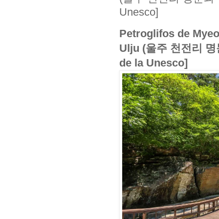
Unesco]
Petroglifos de Mye
Ulju (울주 천전리 명문
de la Unesco]