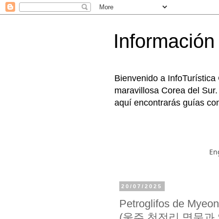
Información 
Bienvenido a InfoTurística
maravillosa Corea del Sur.
aquí encontrarás guías com
En
20/07/2025
Petroglifos de Myeo
(울주 천전리 명문과 암각화)