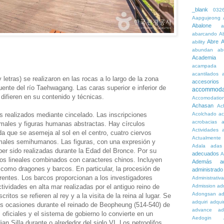
_blank
032
Aapgujeong
Abalone
a
abarcando
A
Abre
A
ability
abundan
ab
Academia
acampada
acantilados
 letras) se realizaron en las rocas a lo largo de la zona
accesorios
ente del río Taehwagang. Las caras superior e inferior de
accommoda
 difieren en su contenido y técnicas.
Accomodatio
Achasan
Ac
os realizados mediante cincelado. Las inscripciones
Acolchado
a
acrobacias
a
imales y figuras humanas abstractas. Hay círculos
Actividades
a
a que se asemeja al sol en el centro, cuatro ciervos
Actualmente
nimales semihumanos. Las figuras, con una expresión y
Adala
adas
er sido realizadas durante la Edad del Bronce. Por su
adecuados
A
bujos lineales combinados con caracteres chinos. Incluyen
Además
a
 como dragones y barcos. En particular, la procesión de
administrado
erentes. Los barcos proporcionan a los investigadores
Administrativ
tividades en alta mar realizadas por el antiguo reino de
Admission
adn
Adongsan
ad
ritos se refieren al rey y a la visita de la reina al lugar. Se
adquiri
adquir
os ocasiones durante el reinado de Beopheung (514-540) de
advance
ad
 oficiales y el sistema de gobierno lo convierte en un
Aedogin
an Silla durante o alrededor del siglo VI. Los petroglifos