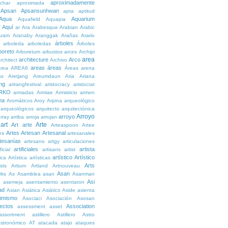
aproximadamente
char
aproximada
Apsan
Apsansunhwan
apta
aptitud
Aqua
Aquarium
Aquafield
Aquapia
Aquí
í
ar
Ara
Arabesque
Arabian
Arabic
Aram
Aranaby
Aranggak
Arañas
Arario
árboles
arboleda
arboledas
Árboles
boreto
Arboretum
arbustos
arces
Archipi
area
architecture
Arco
rchitect
Archivo
areas
áreas
rea
AREA6
Áreas
arena
as
Aretjang
Areumdaun
Aria
Ariana
ng
arirangfestival
aristocracy
aristocrat
RKO
armadas
Armiae
Armisticio
armon
ma
Aromáticos
Aroy
Arpina
arqueológico
arqueológicos
arquitecto
arquitectónica
Arroyo
arroyo
rray
arriba
arroja
arrojan
art
Arte
Art
arte
Arteaspoon
Artee
Artes
Artesan
Artesanal
es
artesanales
tesanías
artesano
artgy
articulaciones
artificiales
artista
ficial
artisans
artist
artístico
Artístico
tica
Artística
artísticas
Arts
ists
Artium
Artland
Artnouveau
Asan
rks
As
Asamblea
asan
Asanman
Asi
n
asemeja
asentamiento
asentaron
ad
Asian
Asiática
Asiático
Aside
asienta
imismo
Asociaci
Asociación
Asosan
ectos
Association
assessment
asset
assortment
astillero
Astillero
Astro
stronómico
AT
atacada
atajo
ataques