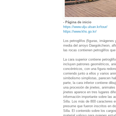
- Página de inicio
https://www.ulju.ulsan.kr/tour/
https://www.khs.go.kr/
Los petroglifos (figuras, imágenes y
media del arroyo Daegokcheon, aflu
las rocas contienen petroglifos que
La cara superior contiene petroglif
incluyen patrones geométricos, an
concéntricos, con una figura redond
corriendo junto a ellos y varios a
simbolismo simplistas, parecen hab
parte, la cara inferior contiene di
una procesión de jinetes, animales
jinetes aparece en tres lugares dif
información importante sobre las ac
Silla. Los más de 800 caracteres esc
presume que fueron inscritos en d
Silla. El contenido sobre los cargos
material valioso para quienes estudi