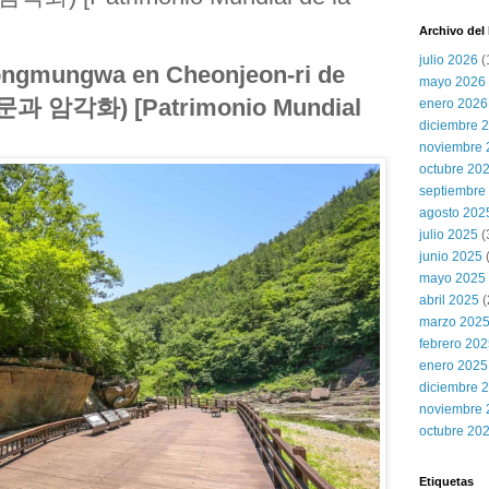
Archivo del
julio 2026
(
ongmungwa en Cheonjeon-ri de
mayo 2026
과 암각화) [Patrimonio Mundial
enero 2026
diciembre 
noviembre 
octubre 20
septiembre
agosto 202
julio 2025
(
junio 2025
mayo 2025
abril 2025
(
marzo 202
febrero 20
enero 2025
diciembre 
noviembre 
octubre 20
Etiquetas