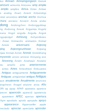
Amnam
Amnamgongwon
kor
Amnok
amount
amp
amplia
amounts
Amourex
amplio
Amsa
amplios
Amso
Amtae
s
analog
Anam
Ananti
Anbandegi
anchae
ancho
stral
ancestros
Anchoa
chura
anciano
Ancient
Ancla
andar
dong
Andongchon
Andonggukbap
ng
Andonog
Aneuk
Angamsa
Angels
icana
Angol
anguila
Anguila
Anguk
Anheung
ngyojeolgol
Anhyeolloseo
i
Anian
Animación
animados
Animal
aniversario
Anjeong
Anirok
ping
Anjeongsunhwan
Anjirang
Anmok
njwa
Anmak
Anmin
Anmokhang
myeondo
annex
annexe
Annyang
ano
Anseong
Ansim
Ansimsan
Anssine
anteriormente
nta
antaño
ante
Antes
e
antes
Anteulmosi
Anticuarios
a
Antigua
Antiguamente
antiguamente
Antiguo
Antiguas
antiguo
e
antigüedad
anualmente
Anualmente
ique
anuncios
Año
angcheon
Anygol
anyone
anza
ORI
ap
apap
APAP
aparatos
aparece
aparecido
arecer
apareció
apariencia
APEC
apertura
apartment
apenas
apoyo
Apm
apodado
apodo
apoyado
appearance
e
Appenzeller
apple
apreciar
aprender
preciado
apreciarla