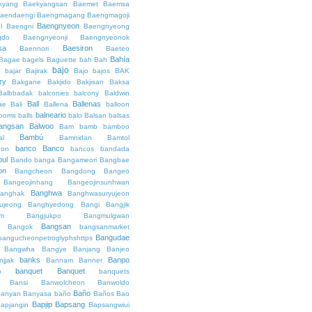
kyang
Baekyangsan
Baemet
Baemsa
aendaengi
Baengmagang
Baengmagoji
Baengnyeon
l
Baengni
Baengnyeong
gdo
Baengnyeonji
Baengnyeonok
sa
Baesiron
Baennori
Baeteo
Bahía
Bagae
bagels
Baguette
bah
Bah
bajo
o
bajar
Bajirak
Bajo
bajos
BAK
ry
Bakgane
Bakjido
Bakjisan
Baksa
Balbbadak
balconies
balcony
Baldwin
Ball
Ballenas
ae
Bali
Ballena
balloon
balneario
rooms
balls
balo
Balsan
balsas
angsan
Balwoo
Bam
bamb
bamboo
Bambú
al
Bamnidan
Bamtol
banco
Banco
eon
bancos
bandada
bul
Bando
banga
Bangameori
Bangbae
on
Bangcheon
Bangdong
Bangeo
Bangeojinhang
Bangeojinsunhwan
Banghwa
anghak
Banghwasuryujeon
ujeong
Banghyedong
Bangi
Bangjik
im
Bangjukpo
Bangmulgwan
Bangsan
Bangok
bangsanmarket
Bangudae
bangucheonpetroglyphshttps
Bangwha
Bangye
Banjang
Banjeo
banks
Banpo
njjak
Bannam
Banner
banquet
Banquet
o
banquets
Bansi
Banwolcheon
Banwoldo
Baño
anyan
Banyasa
baño
Baños
Bao
Bapjip
Bapsang
apjangin
Bapsangwiui