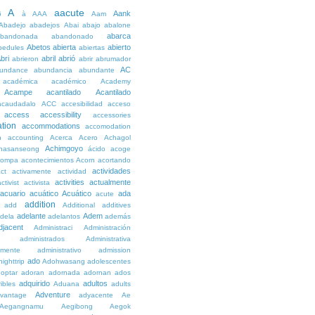
A
aacute
Aank
6
à
AAA
Aam
Abadejo
abadejos
Abai
abajo
abalone
abarca
bandonada
abandonado
Abetos
abierta
abierto
bedules
abiertas
bri
abril
abrió
abrieron
abrir
abrumador
AC
undance
abundancia
abundante
académica
académico
Academy
Acampe
acantilado
Acantilado
acaudadalo
ACC
accesibilidad
acceso
access
accessibility
accessories
tion
accommodations
accomodation
n
accounting
Acerca
Acero
Achagol
Achimgoyo
hasanseong
ácido
acoge
compa
acontecimientos
Acorn
acortando
actividades
ct
activamente
actividad
activities
actualmente
ctivist
activista
acuario
acuático
Acuático
ada
acute
addition
add
Additional
additives
adelante
Adem
dela
adelantos
además
djacent
Administraci
Administración
administrados
Administrativa
amente
administrativo
admission
ado
ighttrip
Adohwasang
adolescentes
optar
adoran
adornada
adornan
ados
adquirido
adultos
ibles
Aduana
adults
Adventure
vantage
adyacente
Ae
Aegangnamu
Aegibong
Aegok