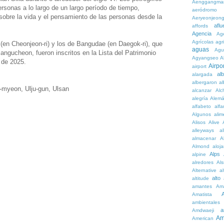
Aenggangma
rsonas a lo largo de un largo período de tiempo,
aeródromo
sobre la vida y el pensamiento de las personas desde la
Aeryeonjeon
aflu
affords
Agencia
Ag
Agrícolas
agr
en Cheonjeon-ri) y los de Bangudae (en Daegok-ri), que
aguas
Agu
Bangucheon, fueron inscritos en la Lista del Patrimonio
Agyangseo
A
 de 2025.
Airpor
airport
al
alargada
albergaron
a
-myeon, Ulju-gun, Ulsan
alcanzar
Alc
alegría
Alem
alfabeto
alfa
Algunos
alim
Alisos
Alive
alleyways
al
almacenar
A
Almond
aloj
Alps
alpine
alredores
Al
Alternative
al
alto
altitude
amantes
Am
Amatista
ambientales
a
Amdwaeji
Am
American