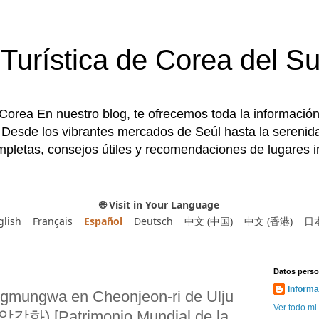
Turística de Corea del Su
 Corea En nuestro blog, te ofrecemos toda la información
 Desde los vibrantes mercados de Seúl hasta la serenida
pletas, consejos útiles y recomendaciones de lugares im
🌐 Visit in Your Language
glish
Français
Español
Deutsch
中文 (中国)
中文 (香港)
日
Datos perso
Informa
ngmungwa en Cheonjeon-ri de Ulju
Ver todo mi 
 [Patrimonio Mundial de la