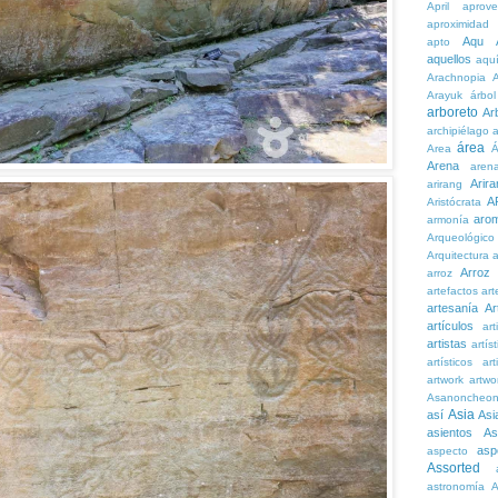
April
aprove
aproximidad
Aqu
apto
aquellos
aqu
Arachnopia
Arayuk
árbol
arboreto
Ar
archipiélago
a
área
Area
Á
Arena
aren
Arira
arirang
A
Aristócrata
aro
armonía
Arqueológico
Arquitectura
a
Arroz
arroz
artefactos
art
artesanía
Ar
artículos
arti
artistas
artís
artísticos
art
artwork
artwo
Asanoncheo
Asia
así
Asi
asientos
As
asp
aspecto
Assorted
astronomía
A