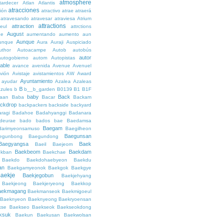
atmosphere
tardecer
Atlan
Atlantis
atracciones
ción
atractivo
atrae
atraerá
atravesando
atravesar
atraviesa
Atrium
attractions
attraction
teul
attrctions
August
ge
aumentando
aumento
aun
Aunque
unque
Aura
Auraji
Auspiciado
uthor
Autoacampe
Autob
autobús
autor
autogobierno
autom
Autopistas
lable
avance
avenida
Avenue
Avenuel
vión
Avistaje
avistamientos
AW
Award
Ayuntamiento
ayudar
Azalea
Azaleas
B
azules
b
b__b_garden
B0139
B1
B1F
baby
Back
aan
Baba
Bacar
Backam
ckdrop
backpackers
backside
backyard
ragi
Badahoe
Badahyanggi
Badanara
deurae
bado
bados
bae
Baedamsa
Baegam
darimyeonsamuso
Baegilheon
Baegunsan
egunbong
Baegundong
Baegyangsa
Baek
Baeil
Baejeom
Baekbeom
Baekdam
kban
Baekchae
Baekdo
Baekdohaebyeon
Baekdu
an
Baekgamyeonok
Baekgok
Baekgye
aekje
Baekjegobun
Baekjehyang
Baekjeong
Baekjeryeong
Baekkop
aekmagang
Baekmanseok
Baekmigoeul
Baeknyeon
Baeknyeong
Baekryoensan
kse
Baekseo
Baekseok
Baekseokdong
ksuk
Baekun
Baekusan
Baekwolsan