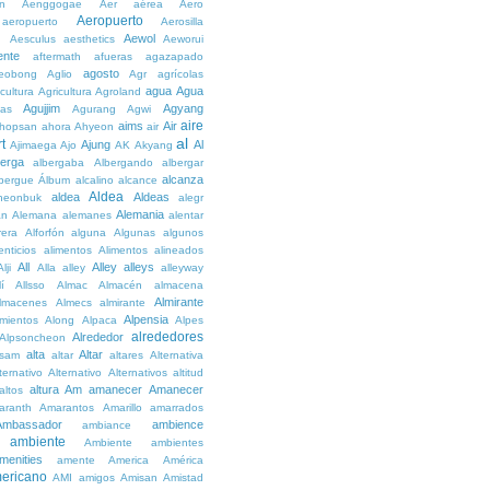
n
Aenggogae
Aer
aérea
Aero
Aeropuerto
aeropuerto
Aerosilla
Aewol
g
Aesculus
aesthetics
Aeworui
ente
aftermath
afueras
agazapado
agosto
eobong
Aglio
Agr
agrícolas
agua
Agua
icultura
Agricultura
Agroland
Agujjim
Agyang
as
Agurang
Agwi
aire
aims
Air
hopsan
ahora
Ahyeon
air
al
t
Ajung
Al
Ajimaega
Ajo
AK
Akyang
berga
albergaba
Albergando
albergar
alcanza
lbergue
Álbum
alcalino
alcance
Aldea
aldea
Aldeas
heonbuk
alegr
Alemania
án
Alemana
alemanes
alentar
rera
Alforfón
alguna
Algunas
algunos
enticios
alimentos
Alimentos
alineados
All
Alley
alleys
Alji
Alla
alley
alleyway
lí
Allsso
Almac
Almacén
almacena
Almirante
lmacenes
Almecs
almirante
Alpensia
amientos
Along
Alpaca
Alpes
alrededores
Alrededor
Alpsoncheon
alta
Altar
ssam
altar
altares
Alternativa
ternativo
Alternativo
Alternativos
altitud
altura
Am
amanecer
Amanecer
altos
aranth
Amarantos
Amarillo
amarrados
Ambassador
ambience
ambiance
ambiente
Ambiente
ambientes
menities
amente
America
América
ericano
AMI
amigos
Amisan
Amistad