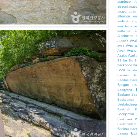
atardecer
A
atracci
atrac
atrapar
atrás
attention
At
auditorio
au
aún
Aune
a
authentic
a
Autobuses
Avai
Autovía
Aves
aves
a
Ayang
Awon
Azul
Azales
ba
B3
Ba
B
backbone
ba
Bada
Badaba
Badareul
Ba
Baedari
Bae
Baegun
Ba
Baegyang
Baekam
Bae
Baekdamsa
Baekdudaeg
B
Baekhak
Baekjemun
B
Baekmaek
Baeknokdam
Baeksa
Bae
Bae
Baeksu