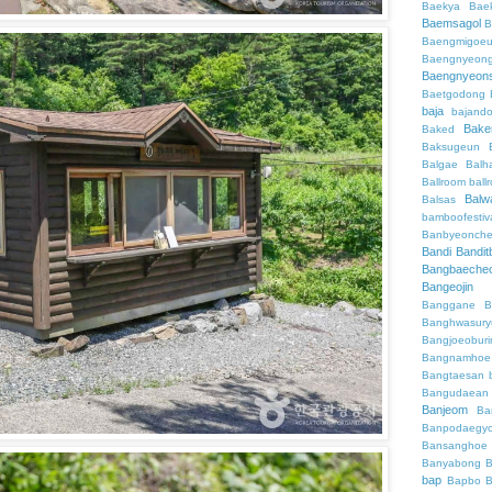
Baekya
Bae
Baemsagol
B
Baengmigoeu
Baengnyeon
Baengnyeon
Baetgodong
baja
bajand
Bake
Baked
Baksugeun
Balgae
Balh
Ballroom
ball
Balw
Balsas
bamboofestiv
Banbyeonch
Bandi
Bandit
Bangbaeche
Bangeojin
Banggane
B
Banghwasury
Bangjoeobur
Bangnamhoe
Bangtaesan
Bangudaean
Banjeom
Ba
Banpodaegy
Bansanghoe
Banyabong
B
bap
Bapbo
B