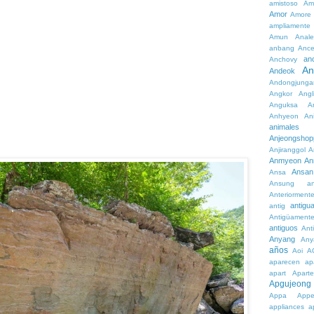
amistoso
Am
Amor
Amore
ampliamente
Amun
Anale
anbang
Ance
an
Anchovy
An
Andeok
Andongjunga
Angkor
Angl
Anguksa
A
Anhyeon
An
animales
Anjeongshop
Anjiranggol
A
Anmyeon
An
Ansan
Ansa
Ansung
a
Anteriorment
antigu
antig
Antigüament
antiguos
Ant
Anyang
Any
años
Aoi
A
aparecen
ap
apart
Aparte
Apgujeong
Appa
App
appliances
a