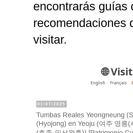
encontrarás guías 
recomendaciones d
visitar.
🌐 Vis
English
Français
01/07/2025
Tumbas Reales Yeongneung (S
(Hyojong) en Yeoju (여주
(효종·인선왕후)) [Patrimonio Cult