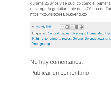
durante 25 años y se publicó como el primer t
descargarlo gratuitamente de la Oficina de T
https://kto.visitkorea.or.kr/eng.kto
en
julio 01, 2025
Etiquetas:
Cultural
,
de
,
es
,
Gyeonggi
,
Humanidad
,
Hyo
Patrimonio
,
primera
,
reales
,
Sejong
,
Sejongdaewang
,
s
Yeongneung
No hay comentarios:
Publicar un comentario