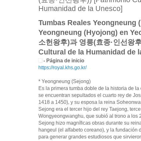
Humanidad de la Unesco]
Tumbas Reales Yeongneung (
Yeongneung (Hyojong) en 
소헌왕후)과 영릉(효종·인선왕후)) [
Cultural de la Humanidad de 
- Página de inicio
https://royal.khs.go.kr/
* Yeongneung (Sejong)
Es la primera tumba doble de la historia de la
se encuentran sepultados el cuarto rey de Jo
1418 a 1450), y su esposa la reina Soheonwa
Sejong era el tercer hijo del rey Taejong, terce
Wongyeongwanghu, que subió al trono a los 
Sejong hizo magníficas obras durante su rein
hangeul (el alfabeto coreano), y la fundación
para generar grandes estudiosos que sirvieron