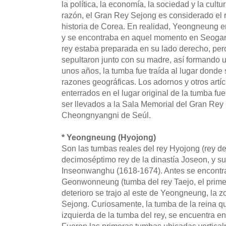
la política, la economía, la sociedad y la cult
razón, el Gran Rey Sejong es considerado el 
historia de Corea. En realidad, Yeongneung
y se encontraba en aquel momento en Seoga
rey estaba preparada en su lado derecho, pero a
sepultaron junto con su madre, así formando
unos años, la tumba fue traída al lugar donde
razones geográficas. Los adornos y otros art
enterrados en el lugar original de la tumba 
ser llevados a la Sala Memorial del Gran Rey
Cheongnyangni de Seúl.
* Yeongneung (Hyojong)
Son las tumbas reales del rey Hyojong (rey de
decimoséptimo rey de la dinastía Joseon, y su
Inseonwanghu (1618-1674). Antes se encontra
Geonwonneung (tumba del rey Taejo, el primer
deterioro se trajo al este de Yeongneung, la 
Sejong. Curiosamente, la tumba de la reina qu
izquierda de la tumba del rey, se encuentra en 
Fueron las primeras tumbas ubicadas verticalm