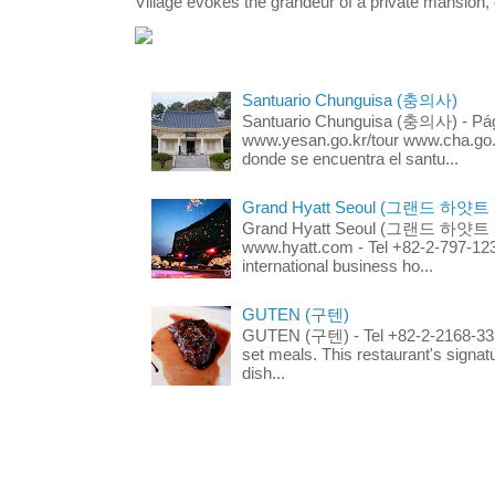
Village evokes the grandeur of a private mansion, o
Santuario Chunguisa (충의사)
Santuario Chunguisa (충의사) - Pági
www.yesan.go.kr/tour www.cha.go.k
donde se encuentra el santu...
Grand Hyatt Seoul (그랜드 하얏트
Grand Hyatt Seoul (그랜드 하얏트 서울
www.hyatt.com - Tel +82-2-797-123
international business ho...
GUTEN (구텐)
GUTEN (구텐) - Tel +82-2-2168-3336
set meals. This restaurant's signa
dish...