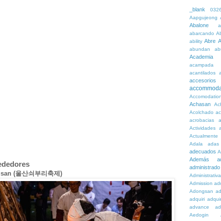
_blank
032
Aapgujeong
Abalone
a
abarcando
A
Abre
A
ability
abundan
ab
Academia
acampada
acantilados
accesorios
accommoda
Accomodatio
Achasan
Ac
Acolchado
a
acrobacias
a
Actividades
a
Actualmente
Adala
adas
adecuados
A
Además
a
rededores
administrado
de Ulsan (울산쇠부리축제)
Administrativ
Admission
adn
Adongsan
ad
adquiri
adquir
advance
ad
Aedogin