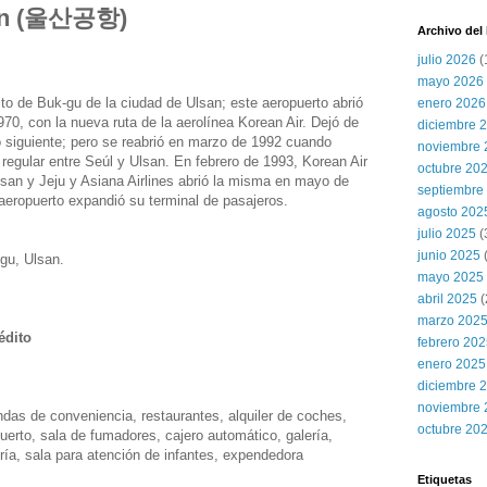
san (울산공항)
Archivo del
julio 2026
(
mayo 2026
to de Buk-gu de la ciudad de Ulsan; este aeropuerto abrió
enero 2026
70, con la nueva ruta de la aerolínea Korean Air. Dejó de
diciembre 
o siguiente; pero se reabrió en marzo de 1992 cuando
noviembre 
 regular entre Seúl y Ulsan. En febrero de 1993, Korean Air
octubre 20
san y Jeju y Asiana Airlines abrió la misma en mayo de
septiembre
aeropuerto expandió su terminal de pasajeros.
agosto 202
julio 2025
(
junio 2025
gu, Ulsan.
mayo 2025
abril 2025
(
marzo 202
édito
febrero 20
enero 2025
diciembre 
noviembre 
endas de conveniencia, restaurantes, alquiler de coches,
octubre 20
uerto, sala de fumadores, cajero automático, galería,
ería, sala para atención de infantes, expendedora
Etiquetas