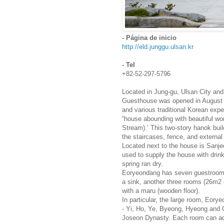
- Página de inicio
http://eld.junggu.ulsan.kr
- Tel
+82-52-297-5796
Located in Jung-gu, Ulsan City and
Guesthouse was opened in August 2
and various traditional Korean ex
“house abounding with beautiful w
Stream).’ This two-story hanok build
the staircases, fence, and external 
Located next to the house is Sanj
used to supply the house with drink
spring ran dry.
Eoryeondang has seven guestrooms 
a sink, another three rooms (26m2
with a maru (wooden floor).
In particular, the large room, Eory
- Yi, Ho, Ye, Byeong, Hyeong and G
Joseon Dynasty. Each room can ac