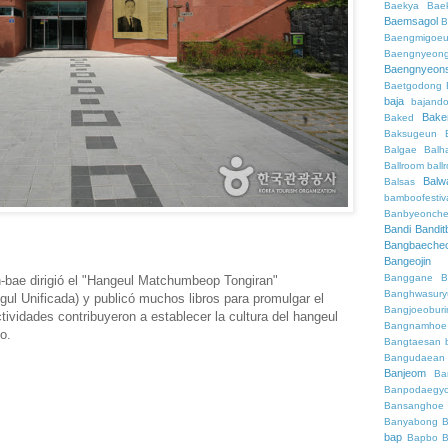
Baekya
Bae
Baemsagol
B
Baengmigoeu
Baengnyeon
Baengnyeon
Baetgodong
baja
bajand
Bake
Baked
Baksugeun
Balgae
Balh
Ballroom
ball
Balw
Balsas
bamboofestiv
Banbyeonch
Bandi
Bandit
Bangbaeche
Bangeojin
Banggane
B
bae dirigió el "Hangeul Matchumbeop Tongiran"
Banghwasury
gul Unificada) y publicó muchos libros para promulgar el
Bangjoeobur
ividades contribuyeron a establecer la cultura del hangeul
Bangnamhoe
o.
Bangtaesan
Bangudaean
Banjeom
Ba
Banpodaegy
Bansanghoe
Banyabong
B
bap
Bapbo
B