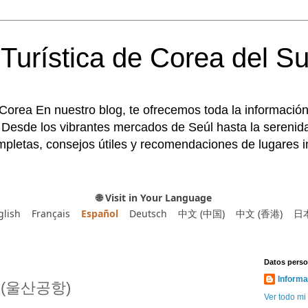
Turística de Corea del Su
 Corea En nuestro blog, te ofrecemos toda la información
 Desde los vibrantes mercados de Seúl hasta la serenida
pletas, consejos útiles y recomendaciones de lugares im
🌐 Visit in Your Language
glish
Français
Español
Deutsch
中文 (中国)
中文 (香港)
日
Datos perso
Informa
an (울산공항)
Ver todo mi 