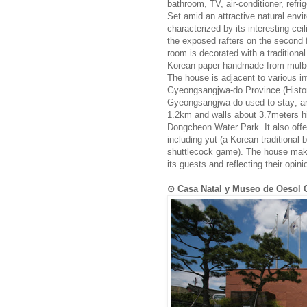
bathroom, TV, air-conditioner, refrig
Set amid an attractive natural env
characterized by its interesting ceil
the exposed rafters on the second f
room is decorated with a traditional
Korean paper handmade from mulber
The house is adjacent to various int
Gyeongsangjwa-do Province (Histori
Gyeongsangjwa-do used to stay; an e
1.2km and walls about 3.7meters h
Dongcheon Water Park. It also offe
including yut (a Korean traditional 
shuttlecock game). The house make
its guests and reflecting their opin
⊙ Casa Natal y Museo de Oe