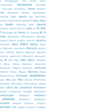
n
Aenggogae
Aer
aérea
Aero
Aeropuerto
aeropuerto
Aerosilla
Aewol
g
Aesculus
aesthetics
Aeworui
ente
aftermath
afueras
agazapado
agosto
eobong
Aglio
Agr
agrícolas
agua
Agua
icultura
Agricultura
Agroland
Agujjim
Agyang
as
Agurang
Agwi
aire
aims
Air
hopsan
ahora
Ahyeon
air
al
t
Ajung
Al
Ajimaega
Ajo
AK
Akyang
berga
albergaba
Albergando
albergar
alcanza
lbergue
Álbum
alcalino
alcance
Aldea
aldea
Aldeas
heonbuk
alegr
Alemania
án
Alemana
alemanes
alentar
rera
Alforfón
alguna
Algunas
algunos
enticios
alimentos
Alimentos
alineados
All
Alley
alleys
Alji
Alla
alley
alleyway
lí
Allsso
Almac
Almacén
almacena
Almirante
lmacenes
Almecs
almirante
Alpensia
amientos
Along
Alpaca
Alpes
alrededores
Alrededor
Alpsoncheon
alta
Altar
ssam
altar
altares
Alternativa
ternativo
Alternativo
Alternativos
altitud
altura
Am
amanecer
Amanecer
altos
aranth
Amarantos
Amarillo
amarrados
Ambassador
ambience
ambiance
ambiente
Ambiente
ambientes
menities
amente
America
América
ericano
AMI
amigos
Amisan
Amistad