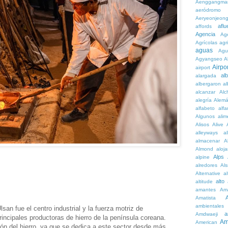
Aenggangma
aeródromo
Aeryeonjeon
aflu
affords
Agencia
Ag
Agrícolas
agr
aguas
Agu
Agyangseo
A
Airpor
airport
al
alargada
albergaron
a
alcanzar
Alc
alegría
Alem
alfabeto
alfa
Algunos
alim
Alisos
Alive
alleyways
al
almacenar
A
Almond
aloj
Alps
alpine
alredores
Al
Alternative
al
alto
altitude
amantes
Am
Amatista
ambientales
san fue el centro industrial y la fuerza motriz de
a
Amdwaeji
rincipales productoras de hierro de la península coreana.
Am
American
ión del hierro, ya que se dedica a este sector desde más