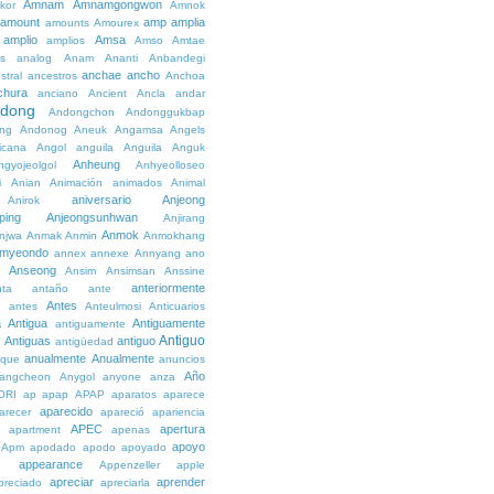
Amnam
Amnamgongwon
kor
Amnok
amount
amp
amplia
amounts
Amourex
amplio
Amsa
amplios
Amso
Amtae
s
analog
Anam
Ananti
Anbandegi
anchae
ancho
stral
ancestros
Anchoa
chura
anciano
Ancient
Ancla
andar
dong
Andongchon
Andonggukbap
ng
Andonog
Aneuk
Angamsa
Angels
icana
Angol
anguila
Anguila
Anguk
Anheung
ngyojeolgol
Anhyeolloseo
i
Anian
Animación
animados
Animal
aniversario
Anjeong
Anirok
ping
Anjeongsunhwan
Anjirang
Anmok
njwa
Anmak
Anmin
Anmokhang
myeondo
annex
annexe
Annyang
ano
Anseong
Ansim
Ansimsan
Anssine
anteriormente
nta
antaño
ante
Antes
e
antes
Anteulmosi
Anticuarios
a
Antigua
Antiguamente
antiguamente
Antiguo
Antiguas
antiguo
e
antigüedad
anualmente
Anualmente
ique
anuncios
Año
angcheon
Anygol
anyone
anza
ORI
ap
apap
APAP
aparatos
aparece
aparecido
arecer
apareció
apariencia
APEC
apertura
apartment
apenas
apoyo
Apm
apodado
apodo
apoyado
appearance
e
Appenzeller
apple
apreciar
aprender
preciado
apreciarla