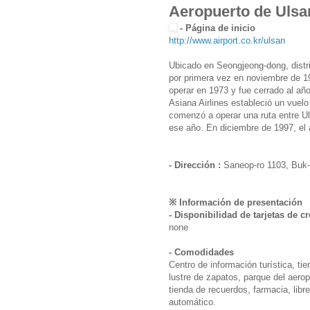
Aeropuerto de Ul
- Página de inicio
http://www.airport.co.kr/ulsan
Ubicado en Seongjeong-dong, distri
por primera vez en noviembre de 19
operar en 1973 y fue cerrado al añ
Asiana Airlines estableció un vuelo
comenzó a operar una ruta entre Ul
ese año. En diciembre de 1997, el 
- Dirección :
Saneop-ro 1103, Buk-
※ Información de presentación
- Disponibilidad de tarjetas de cr
none
- Comodidades
Centro de información turística, ti
lustre de zapatos, parque del aerop
tienda de recuerdos, farmacia, libr
automático.