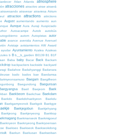
atmosphere
tardecer
Atlan
Atlantis
atracciones
ción
atractivo
atrae
atraerá
atravesando
atravesar
atraviesa
Atrium
attractions
attraction
teul
attrctions
August
ge
aumentando
aumento
aun
Aunque
unque
Aura
Auraji
Auspiciado
uthor
Autoacampe
Autob
autobús
autor
autogobierno
autom
Autopistas
lable
avance
avenida
Avenue
Avenuel
vión
Avistaje
avistamientos
AW
Award
Ayuntamiento
ayudar
Azalea
Azaleas
B
azules
b
b__b_garden
B0139
B1
B1F
baby
Back
aan
Baba
Bacar
Backam
ckdrop
backpackers
backside
backyard
ragi
Badahoe
Badahyanggi
Badanara
deurae
bado
bados
bae
Baedamsa
Baegam
darimyeonsamuso
Baegilheon
Baegunsan
egunbong
Baegundong
Baegyangsa
Baek
Baeil
Baejeom
Baekbeom
Baekdam
kban
Baekchae
Baekdo
Baekdohaebyeon
Baekdu
an
Baekgamyeonok
Baekgok
Baekgye
aekje
Baekjegobun
Baekjehyang
Baekjeong
Baekjeryeong
Baekkop
aekmagang
Baekmanseok
Baekmigoeul
Baeknyeon
Baeknyeong
Baekryoensan
kse
Baekseo
Baekseok
Baekseokdong
ksuk
Baekun
Baekusan
Baekwolsan