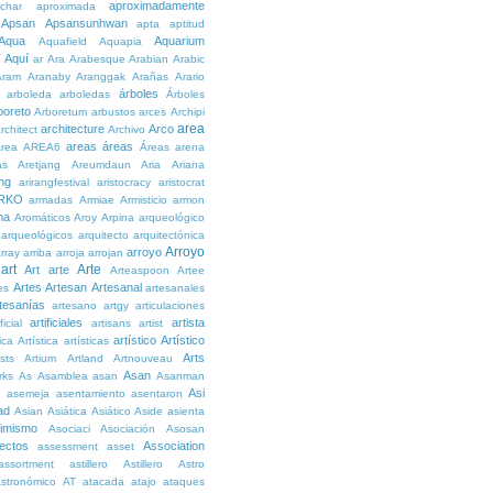
aproximadamente
char
aproximada
Apsan
Apsansunhwan
apta
aptitud
Aqua
Aquarium
Aquafield
Aquapia
Aquí
í
ar
Ara
Arabesque
Arabian
Arabic
Aram
Aranaby
Aranggak
Arañas
Arario
árboles
arboleda
arboledas
Árboles
boreto
Arboretum
arbustos
arces
Archipi
area
architecture
Arco
rchitect
Archivo
areas
áreas
rea
AREA6
Áreas
arena
as
Aretjang
Areumdaun
Aria
Ariana
ng
arirangfestival
aristocracy
aristocrat
RKO
armadas
Armiae
Armisticio
armon
ma
Aromáticos
Aroy
Arpina
arqueológico
arqueológicos
arquitecto
arquitectónica
Arroyo
arroyo
rray
arriba
arroja
arrojan
art
Arte
Art
arte
Arteaspoon
Artee
Artes
Artesan
Artesanal
es
artesanales
tesanías
artesano
artgy
articulaciones
artificiales
artista
ficial
artisans
artist
artístico
Artístico
tica
Artística
artísticas
Arts
ists
Artium
Artland
Artnouveau
Asan
rks
As
Asamblea
asan
Asanman
Asi
n
asemeja
asentamiento
asentaron
ad
Asian
Asiática
Asiático
Aside
asienta
imismo
Asociaci
Asociación
Asosan
ectos
Association
assessment
asset
assortment
astillero
Astillero
Astro
stronómico
AT
atacada
atajo
ataques