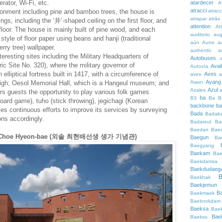
erator, Wi-Fi, etc.
atardecer
A
atracci
ironment including pine and bamboo trees, the house is
atrac
atrapar
atrás
ings, including the ‘井’-shaped ceiling on the first floor, and
attention
At
loor. The house is mainly built of pine wood, and each
auditorio
au
 style of floor paper using beans and hanji (traditional
aún
Aune
a
ry tree) wallpaper.
authentic
a
eresting sites including the Military Headquarters of
Autobuses
c Site No. 320), where the military governor of
Avai
Autovía
lliptical fortress built in 1417, with a circumference of
Aves
aves
a
Ayang
igh; Oesol Memorial Hall, which is a Hangeul museum; and
Awon
Azul
Azales
rs guests the opportunity to play various folk games
ba
B3
Ba
B
board game), tuho (stick throwing), jegichagi (Korean
backbone
ba
s continuous efforts to improve its services by surveying
Bada
Badaba
ions accordingly.
Badareul
Ba
Baedari
Bae
sol Choe Hyeon-bae (외솔 최현배선생 생가 기념관)
Baegun
Ba
Baegyang
Baekam
Bae
Baekdamsa
Baekdudaeg
B
Baekhak
Baekjemun
B
Baekmaek
Baeknokdam
Baeksa
Bae
Bae
Baeksu