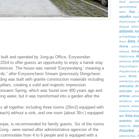
April
aprove
aproximidad
Aqu
apto
aquellos
aqu
Arachnopia
Arayuk
árbol
arboreto
Ar
archipiélago
a
área
Area
Á
Arena
aren
Arira
arirang
A
 built and operated by Jung-gu Office, Eoryeondan
Aristócrata
aro
armonía
014 to offer guests an opportunity to enjoy a hanok stay
Arqueológico
periences. The house was named ‘Eoryeondang,’ meaning a
Arquitectura
a
ords,” after Eoryeoncheon Stream (previously Dongcheon
Arroz
arroz
ing was built with granite construction materials including
artefactos
art
pillars, creating a solid and majestic impression.
artesanía
Ar
eonsaem Spring, which was found over 400 years ago and
artículos
arti
ing water, but it was transformed into a garden after the
artistas
artís
artísticos
art
artwork
artwo
all together, including three rooms (26m2) equipped with
Asanoncheo
 each) without a sink, and one room (about 39㎡) equipped
Asia
así
Asi
asientos
As
eonjae, is recommended for family guests. Six of the rooms
asp
aspecto
ong - were named after administrative agencies of the
Assorted
commodate from 4 to 6 people and is equipped with a
astronomía
A