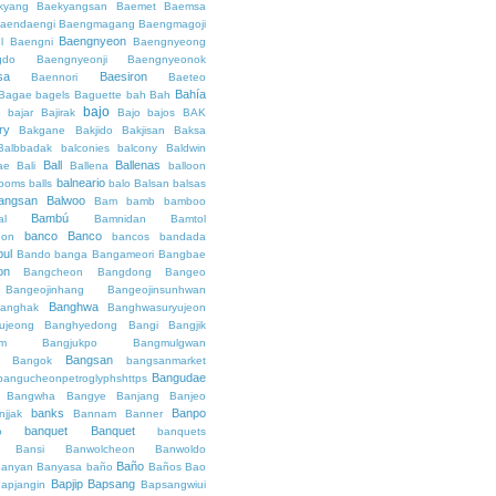
kyang
Baekyangsan
Baemet
Baemsa
aendaengi
Baengmagang
Baengmagoji
Baengnyeon
l
Baengni
Baengnyeong
gdo
Baengnyeonji
Baengnyeonok
sa
Baesiron
Baennori
Baeteo
Bahía
Bagae
bagels
Baguette
bah
Bah
bajo
o
bajar
Bajirak
Bajo
bajos
BAK
ry
Bakgane
Bakjido
Bakjisan
Baksa
Balbbadak
balconies
balcony
Baldwin
Ball
Ballenas
ae
Bali
Ballena
balloon
balneario
rooms
balls
balo
Balsan
balsas
angsan
Balwoo
Bam
bamb
bamboo
Bambú
al
Bamnidan
Bamtol
banco
Banco
eon
bancos
bandada
bul
Bando
banga
Bangameori
Bangbae
on
Bangcheon
Bangdong
Bangeo
Bangeojinhang
Bangeojinsunhwan
Banghwa
anghak
Banghwasuryujeon
ujeong
Banghyedong
Bangi
Bangjik
im
Bangjukpo
Bangmulgwan
Bangsan
Bangok
bangsanmarket
Bangudae
bangucheonpetroglyphshttps
Bangwha
Bangye
Banjang
Banjeo
banks
Banpo
njjak
Bannam
Banner
banquet
Banquet
o
banquets
Bansi
Banwolcheon
Banwoldo
Baño
anyan
Banyasa
baño
Baños
Bao
Bapjip
Bapsang
apjangin
Bapsangwiui