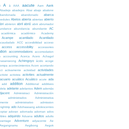
A
aacute
Aank
6
à
AAA
Aam
Abadejo
abadejos
Abai
abajo
abalone
abarca
bandonada
abandonado
Abetos
abierta
abierto
bedules
abiertas
bri
abril
abrió
abrieron
abrir
abrumador
AC
undance
abundancia
abundante
académica
académico
Academy
Acampe
acantilado
Acantilado
acaudadalo
ACC
accesibilidad
acceso
access
accessibility
accessories
tion
accommodations
accomodation
n
accounting
Acerca
Acero
Achagol
Achimgoyo
hasanseong
ácido
acoge
compa
acontecimientos
Acorn
acortando
actividades
ct
activamente
actividad
activities
actualmente
ctivist
activista
acuario
acuático
Acuático
ada
acute
addition
add
Additional
additives
adelante
Adem
dela
adelantos
además
djacent
Administraci
Administración
administrados
Administrativa
amente
administrativo
admission
ado
ighttrip
Adohwasang
adolescentes
optar
adoran
adornada
adornan
ados
adquirido
adultos
ibles
Aduana
adults
Adventure
vantage
adyacente
Ae
Aegangnamu
Aegibong
Aegok