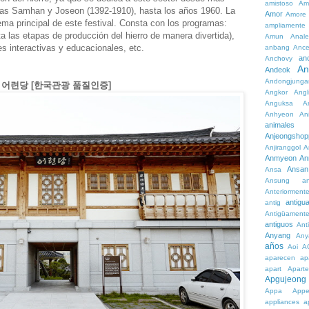
amistoso
Am
ías Samhan y Joseon (1392-1910), hasta los años 1960. La
Amor
Amore
 tema principal de este festival. Consta con los programas:
ampliamente
a las etapas de producción del hierro de manera divertida),
Amun
Anale
es interactivas y educacionales, etc.
anbang
Ance
an
Anchovy
An
Andeok
Andongjunga
ty] / 어련당 [한국관광 품질인증]
Angkor
Angl
Anguksa
A
Anhyeon
An
animales
Anjeongshop
Anjiranggol
A
Anmyeon
An
Ansan
Ansa
Ansung
a
Anteriorment
antigu
antig
Antigüament
antiguos
Ant
Anyang
Any
años
Aoi
A
aparecen
ap
apart
Aparte
Apgujeong
Appa
App
appliances
a