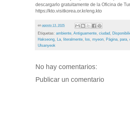
descargarlo gratuitamente de la Oficina de T
https://kto.visitkorea.or.kr/eng.kto
en
agosto 13, 2025
Etiquetas:
ambiente
,
Antiguamente
,
ciudad
,
Disponibil
Hakseong
,
La
,
literalmente
,
los
,
myeon
,
Página
,
para
,
Ulsanyeok
No hay comentarios:
Publicar un comentario