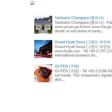
Santuario Chunguisa (충의사)
Santuario Chunguisa (충의사) - Pági
www.yesan.go.kr/tour www.cha.go.k
donde se encuentra el santu...
Grand Hyatt Seoul (그랜드 하얏트
Grand Hyatt Seoul (그랜드 하얏트 서울
www.hyatt.com - Tel +82-2-797-123
international business ho...
GUTEN (구텐)
GUTEN (구텐) - Tel +82-2-2168-3336
set meals. This restaurant's signa
dish...