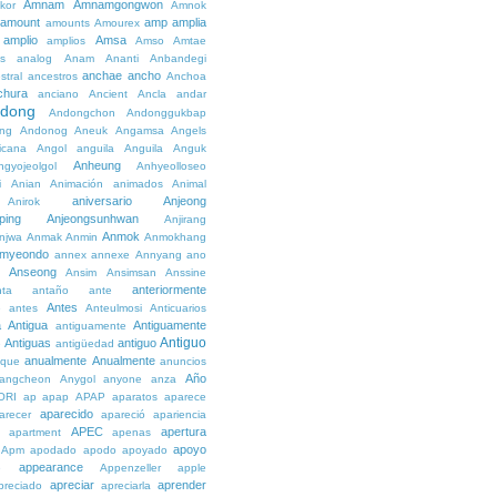
Amnam
Amnamgongwon
kor
Amnok
amount
amp
amplia
amounts
Amourex
amplio
Amsa
amplios
Amso
Amtae
s
analog
Anam
Ananti
Anbandegi
anchae
ancho
stral
ancestros
Anchoa
chura
anciano
Ancient
Ancla
andar
dong
Andongchon
Andonggukbap
ng
Andonog
Aneuk
Angamsa
Angels
icana
Angol
anguila
Anguila
Anguk
Anheung
ngyojeolgol
Anhyeolloseo
i
Anian
Animación
animados
Animal
aniversario
Anjeong
Anirok
ping
Anjeongsunhwan
Anjirang
Anmok
njwa
Anmak
Anmin
Anmokhang
myeondo
annex
annexe
Annyang
ano
Anseong
Ansim
Ansimsan
Anssine
anteriormente
nta
antaño
ante
Antes
e
antes
Anteulmosi
Anticuarios
a
Antigua
Antiguamente
antiguamente
Antiguo
Antiguas
antiguo
e
antigüedad
anualmente
Anualmente
ique
anuncios
Año
angcheon
Anygol
anyone
anza
ORI
ap
apap
APAP
aparatos
aparece
aparecido
arecer
apareció
apariencia
APEC
apertura
apartment
apenas
apoyo
Apm
apodado
apodo
apoyado
appearance
e
Appenzeller
apple
apreciar
aprender
preciado
apreciarla