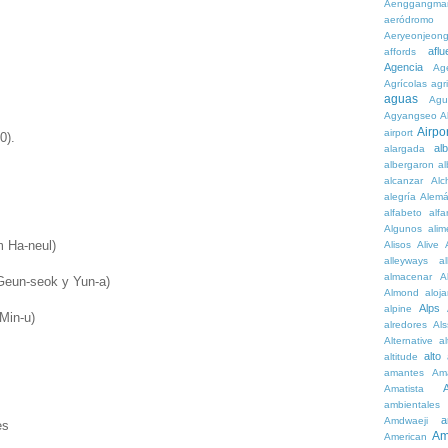
Aenggangma
aeródromo
Aeryeonjeon
aflu
affords
Agencia
Ag
Agrícolas
agr
aguas
Agu
Agyangseo
A
Airpor
airport
0).
al
alargada
albergaron
a
alcanzar
Alc
alegría
Alem
alfabeto
alfa
Algunos
alim
 Ha-neul)
Alisos
Alive
alleyways
al
almacenar
A
Geun-seok y Yun-a)
Almond
aloj
Alps
alpine
Min-u)
alredores
Al
Alternative
al
alto
altitude
amantes
Am
Amatista
ambientales
a
Amdwaeji
es
Am
American