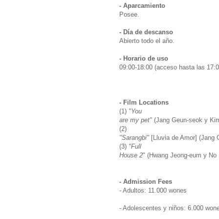
- Aparcamiento
Posee.
- Día de descanso
Abierto todo el año.
- Horario de uso
09:00-18:00 (acceso hasta las 17:0
- Film Locations
(1)
"You
are my pet"
(Jang Geun-seok y Kim
(2)
"Sarangbi"
[Lluvia de Amor] (Jang 
(3)
"Full
House 2
" (Hwang Jeong-eum y No 
- Admission Fees
- Adultos: 11.000 wones
- Adolescentes y niños: 6.000 won