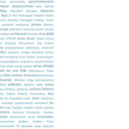
aproximadamente
char
aproximada
Apsan
Apsansunhwan
apta
aptitud
Aqua
Aquarium
Aquafield
Aquapia
Aquí
í
ar
Ara
Arabesque
Arabian
Arabic
Aram
Aranaby
Aranggak
Arañas
Arario
árboles
arboleda
arboledas
Árboles
boreto
Arboretum
arbustos
arces
Archipi
area
architecture
Arco
rchitect
Archivo
areas
áreas
rea
AREA6
Áreas
arena
as
Aretjang
Areumdaun
Aria
Ariana
ng
arirangfestival
aristocracy
aristocrat
RKO
armadas
Armiae
Armisticio
armon
ma
Aromáticos
Aroy
Arpina
arqueológico
arqueológicos
arquitecto
arquitectónica
Arroyo
arroyo
rray
arriba
arroja
arrojan
art
Arte
Art
arte
Arteaspoon
Artee
Artes
Artesan
Artesanal
es
artesanales
tesanías
artesano
artgy
articulaciones
artificiales
artista
ficial
artisans
artist
artístico
Artístico
tica
Artística
artísticas
Arts
ists
Artium
Artland
Artnouveau
Asan
rks
As
Asamblea
asan
Asanman
Asi
n
asemeja
asentamiento
asentaron
ad
Asian
Asiática
Asiático
Aside
asienta
imismo
Asociaci
Asociación
Asosan
ectos
Association
assessment
asset
assortment
astillero
Astillero
Astro
stronómico
AT
atacada
atajo
ataques