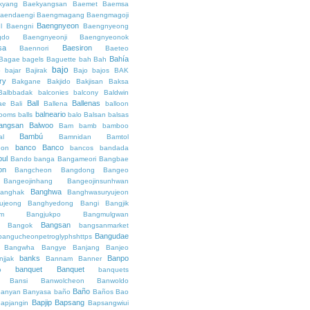
kyang
Baekyangsan
Baemet
Baemsa
aendaengi
Baengmagang
Baengmagoji
Baengnyeon
l
Baengni
Baengnyeong
gdo
Baengnyeonji
Baengnyeonok
sa
Baesiron
Baennori
Baeteo
Bahía
Bagae
bagels
Baguette
bah
Bah
bajo
o
bajar
Bajirak
Bajo
bajos
BAK
ry
Bakgane
Bakjido
Bakjisan
Baksa
Balbbadak
balconies
balcony
Baldwin
Ball
Ballenas
ae
Bali
Ballena
balloon
balneario
rooms
balls
balo
Balsan
balsas
angsan
Balwoo
Bam
bamb
bamboo
Bambú
al
Bamnidan
Bamtol
banco
Banco
eon
bancos
bandada
bul
Bando
banga
Bangameori
Bangbae
on
Bangcheon
Bangdong
Bangeo
Bangeojinhang
Bangeojinsunhwan
Banghwa
anghak
Banghwasuryujeon
ujeong
Banghyedong
Bangi
Bangjik
im
Bangjukpo
Bangmulgwan
Bangsan
Bangok
bangsanmarket
Bangudae
bangucheonpetroglyphshttps
Bangwha
Bangye
Banjang
Banjeo
banks
Banpo
njjak
Bannam
Banner
banquet
Banquet
o
banquets
Bansi
Banwolcheon
Banwoldo
Baño
anyan
Banyasa
baño
Baños
Bao
Bapjip
Bapsang
apjangin
Bapsangwiui