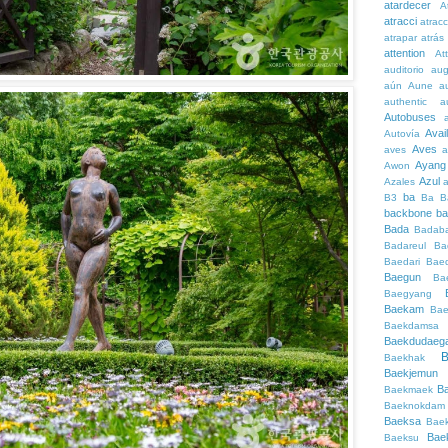
atardecer
A
atracci
atrac
atrapar
atrás
attention
At
auditorio
au
aún
Aune
a
authentic
a
Autobuses
Avai
Autovía
Aves
aves
a
Ayang
Awon
Azul
Azales
ba
B3
Ba
B
backbone
ba
Bada
Badaba
Badareul
Ba
Baedari
Bae
Baegun
Ba
Baegyang
Baekam
Bae
Baekdamsa
Baekdudaeg
B
Baekhak
Baekjemun
B
Baekmaek
Baeknokdam
Baeksa
Bae
Bae
Baeksu