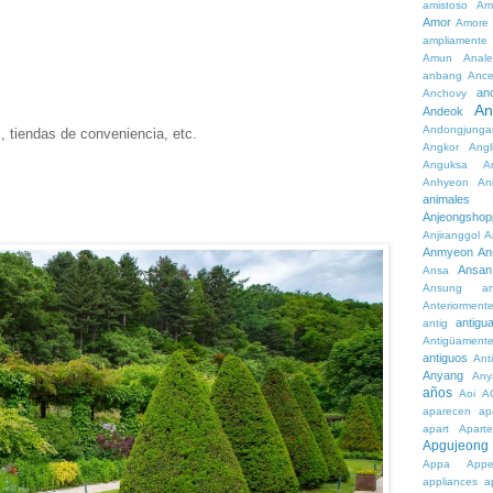
amistoso
Am
Amor
Amore
ampliamente
Amun
Anale
anbang
Ance
an
Anchovy
An
Andeok
Andongjunga
, tiendas de conveniencia, etc.
Angkor
Angl
Anguksa
A
Anhyeon
An
animales
Anjeongshop
Anjiranggol
A
Anmyeon
An
Ansan
Ansa
Ansung
a
Anteriorment
antigu
antig
Antigüament
antiguos
Ant
Anyang
Any
años
Aoi
A
aparecen
ap
apart
Aparte
Apgujeong
Appa
App
appliances
a