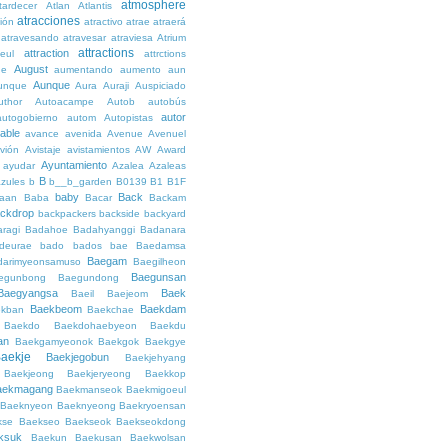
atmosphere
tardecer
Atlan
Atlantis
atracciones
ción
atractivo
atrae
atraerá
atravesando
atravesar
atraviesa
Atrium
attractions
attraction
teul
attrctions
August
ge
aumentando
aumento
aun
Aunque
unque
Aura
Auraji
Auspiciado
uthor
Autoacampe
Autob
autobús
autor
autogobierno
autom
Autopistas
lable
avance
avenida
Avenue
Avenuel
vión
Avistaje
avistamientos
AW
Award
Ayuntamiento
ayudar
Azalea
Azaleas
B
azules
b
b__b_garden
B0139
B1
B1F
baby
Back
aan
Baba
Bacar
Backam
ckdrop
backpackers
backside
backyard
ragi
Badahoe
Badahyanggi
Badanara
deurae
bado
bados
bae
Baedamsa
Baegam
darimyeonsamuso
Baegilheon
Baegunsan
egunbong
Baegundong
Baegyangsa
Baek
Baeil
Baejeom
Baekbeom
Baekdam
kban
Baekchae
Baekdo
Baekdohaebyeon
Baekdu
an
Baekgamyeonok
Baekgok
Baekgye
aekje
Baekjegobun
Baekjehyang
Baekjeong
Baekjeryeong
Baekkop
aekmagang
Baekmanseok
Baekmigoeul
Baeknyeon
Baeknyeong
Baekryoensan
kse
Baekseo
Baekseok
Baekseokdong
ksuk
Baekun
Baekusan
Baekwolsan