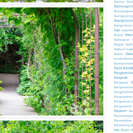
Baekya
Bae
Baemsagol
B
Baengmigoeu
Baengnyeon
Baengnyeon
Baetgodong
baja
bajand
Bake
Baked
Baksugeun
Balgae
Balh
Ballroom
ball
Balw
Balsas
bamboofestiv
Banbyeonch
Bandi
Bandit
Bangbaeche
Bangeojin
Banggane
B
Banghwasury
Bangjoeobur
Bangnamhoe
Bangtaesan
Bangudaean
Banjeom
Ba
Banpodaegy
Bansanghoe
Banyabong
B
bap
Bapbo
B