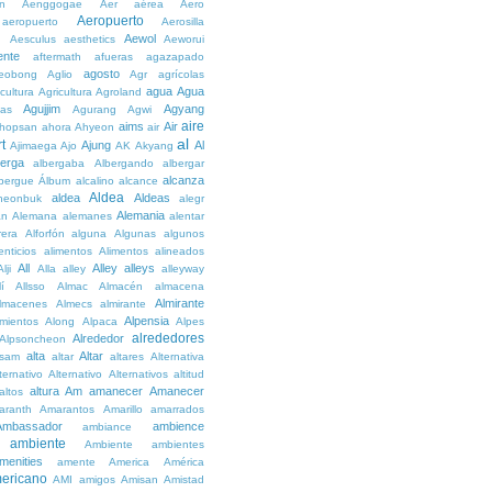
n
Aenggogae
Aer
aérea
Aero
Aeropuerto
aeropuerto
Aerosilla
Aewol
g
Aesculus
aesthetics
Aeworui
ente
aftermath
afueras
agazapado
agosto
eobong
Aglio
Agr
agrícolas
agua
Agua
icultura
Agricultura
Agroland
Agujjim
Agyang
as
Agurang
Agwi
aire
aims
Air
hopsan
ahora
Ahyeon
air
al
t
Ajung
Al
Ajimaega
Ajo
AK
Akyang
berga
albergaba
Albergando
albergar
alcanza
lbergue
Álbum
alcalino
alcance
Aldea
aldea
Aldeas
heonbuk
alegr
Alemania
án
Alemana
alemanes
alentar
rera
Alforfón
alguna
Algunas
algunos
enticios
alimentos
Alimentos
alineados
All
Alley
alleys
Alji
Alla
alley
alleyway
lí
Allsso
Almac
Almacén
almacena
Almirante
lmacenes
Almecs
almirante
Alpensia
amientos
Along
Alpaca
Alpes
alrededores
Alrededor
Alpsoncheon
alta
Altar
ssam
altar
altares
Alternativa
ternativo
Alternativo
Alternativos
altitud
altura
Am
amanecer
Amanecer
altos
aranth
Amarantos
Amarillo
amarrados
Ambassador
ambience
ambiance
ambiente
Ambiente
ambientes
menities
amente
America
América
ericano
AMI
amigos
Amisan
Amistad