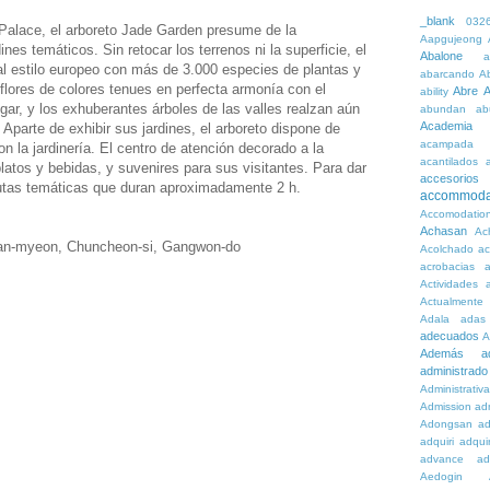
_blank
032
Palace, el arboreto Jade Garden presume de la
Aapgujeong
nes temáticos. Sin retocar los terrenos ni la superficie, el
Abalone
a
 al estilo europeo con más de 3.000 especies de plantas y
abarcando
A
flores de colores tenues en perfecta armonía con el
Abre
A
ability
ar, y los exhuberantes árboles de las valles realzan aún
abundan
ab
Academia
Aparte de exhibir sus jardines, el arboreto dispone de
acampada
 la jardinería. El centro de atención decorado a la
acantilados
latos y bebidas, y suvenires para sus visitantes. Para dar
accesorios
 rutas temáticas que duran aproximadamente 2 h.
accommoda
Accomodatio
Achasan
Ac
san-myeon, Chuncheon-si, Gangwon-do
Acolchado
a
acrobacias
a
Actividades
a
Actualmente
Adala
adas
adecuados
A
Además
a
administrado
Administrativ
Admission
adn
Adongsan
ad
adquiri
adquir
advance
ad
Aedogin