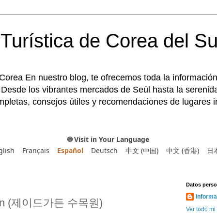
Turística de Corea del Su
 Corea En nuestro blog, te ofrecemos toda la información
 Desde los vibrantes mercados de Seúl hasta la serenida
pletas, consejos útiles y recomendaciones de lugares im
🌐 Visit in Your Language
glish
Français
Español
Deutsch
中文 (中国)
中文 (香港)
日
Datos perso
Informa
arden (제이드가든 수목원)
Ver todo mi 