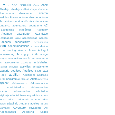
A
aacute
Aank
6
à
AAA
Aam
Abadejo
abadejos
Abai
abajo
abalone
abarca
bandonada
abandonado
Abetos
abierta
abierto
bedules
abiertas
bri
abril
abrió
abrieron
abrir
abrumador
AC
undance
abundancia
abundante
académica
académico
Academy
Acampe
acantilado
Acantilado
acaudadalo
ACC
accesibilidad
acceso
access
accessibility
accessories
tion
accommodations
accomodation
n
accounting
Acerca
Acero
Achagol
Achimgoyo
hasanseong
ácido
acoge
compa
acontecimientos
Acorn
acortando
actividades
ct
activamente
actividad
activities
actualmente
ctivist
activista
acuario
acuático
Acuático
ada
acute
addition
add
Additional
additives
adelante
Adem
dela
adelantos
además
djacent
Administraci
Administración
administrados
Administrativa
amente
administrativo
admission
ado
ighttrip
Adohwasang
adolescentes
optar
adoran
adornada
adornan
ados
adquirido
adultos
ibles
Aduana
adults
Adventure
vantage
adyacente
Ae
Aegangnamu
Aegibong
Aegok