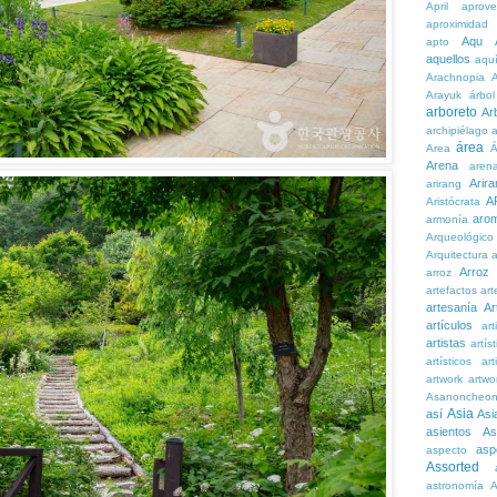
April
aprove
aproximidad
Aqu
apto
aquellos
aqu
Arachnopia
Arayuk
árbol
arboreto
Ar
archipiélago
a
área
Area
Á
Arena
aren
Arira
arirang
A
Aristócrata
aro
armonía
Arqueológico
Arquitectura
a
Arroz
arroz
artefactos
art
artesanía
Ar
artículos
arti
artistas
artís
artísticos
art
artwork
artwo
Asanoncheo
Asia
así
Asi
asientos
As
asp
aspecto
Assorted
astronomía
A