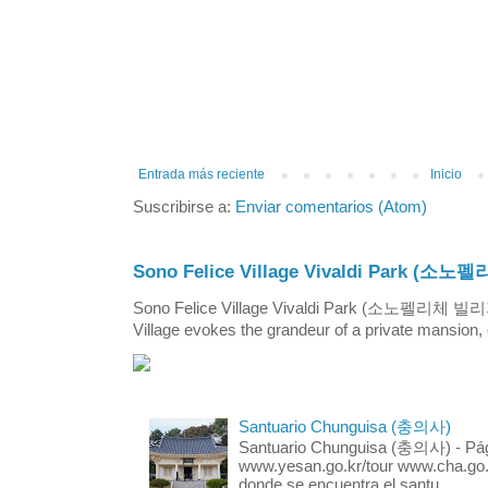
Entrada más reciente
Inicio
Suscribirse a:
Enviar comentarios (Atom)
Sono Felice Village Vivaldi Park
Sono Felice Village Vivaldi Park (소노펠리체 
Village evokes the grandeur of a private mansion, o
Santuario Chunguisa (충의사)
Santuario Chunguisa (충의사) - Pági
www.yesan.go.kr/tour www.cha.go.k
donde se encuentra el santu...