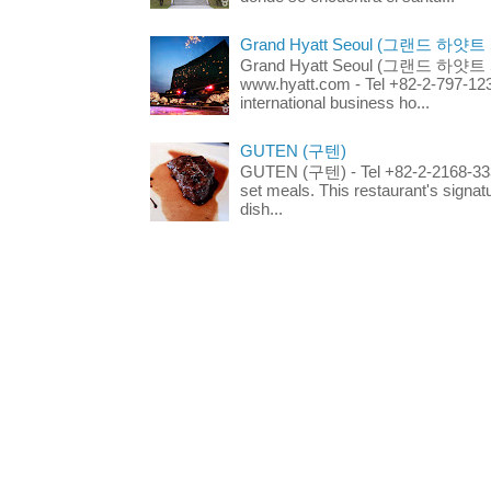
Grand Hyatt Seoul (그랜드 하얏트
Grand Hyatt Seoul (그랜드 하얏트 서울
www.hyatt.com - Tel +82-2-797-123
international business ho...
GUTEN (구텐)
GUTEN (구텐) - Tel +82-2-2168-3336
set meals. This restaurant's signa
dish...