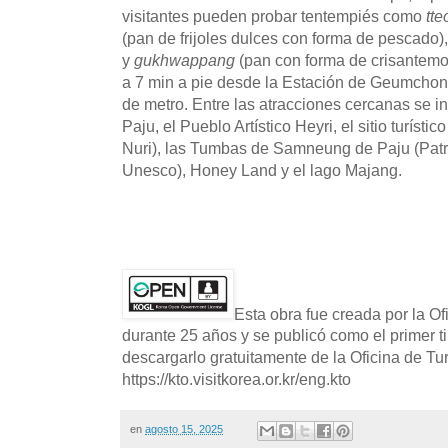
visitantes pueden probar tentempiés como
tte
(pan de frijoles dulces con forma de pescado)
y
gukhwappang
(pan con forma de crisantemo
a 7 min a pie desde la Estación de Geumchon
de metro. Entre las atracciones cercanas se in
Paju, el Pueblo Artístico Heyri, el sitio turís
Nuri), las Tumbas de Samneung de Paju (Patr
Unesco), Honey Land y el lago Majang.
Esta obra fue creada por la O
durante 25 años y se publicó como el primer t
descargarlo gratuitamente de la Oficina de T
https://kto.visitkorea.or.kr/eng.kto
en
agosto 15, 2025