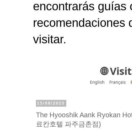
encontrarás guías 
recomendaciones d
visitar.
🌐 Vis
English
Français
15/08/2025
The Hyooshik Aank Ryokan H
료칸호텔 파주금촌점)